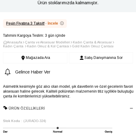
Ürün stoklarımızda kalmamıştır.
Peşin Fiyatına 3 Taksit!
·
İncele
ⓘ
Tahmini Kargoya Teslim: 3 gün içinde
Anasayfa
Çanta ve Aksesuar Modelleri
Kadın Çanta & Aksesuar
Kadın Çanta
Kadın Omuz & Kol Çantası
Gold Kadın Omuz Çantası
Mağazada Ara
Satış Danışmanına Sor
Gelince Haber Ver
Asimetrik kesimiyle göz alıcı olan model, şık davetlerin ve özel gecelerin favori
aksesuarı haline gelecek. Kaliteli poliüretan malzemenin titiz işçilikle buluştuğu
çanta ile kombinlerinizi yükseltebilirsiniz.
ÜRÜN ÖZELLIKLERI
Stok Kodu
(JURADO-324)