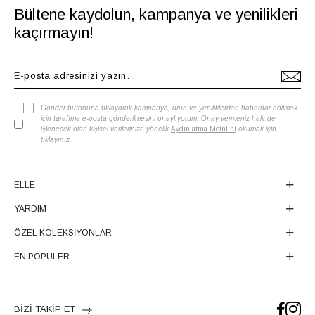
Bültene kaydolun, kampanya ve yenilikleri
kaçırmayın!
Gönder butonuna tıklayarak kampanya, ürün ve yeniliklerden haberdar edilmek
için tarafıma e-posta gönderilmesini onaylıyorum. Onay vermeniz halinde
işlenecek olan kişisel verilerinize yönelik
Aydınlatma Metni'ni
okumak için
tıklayınız
.
ELLE
YARDIM
ÖZEL KOLEKSİYONLAR
EN POPÜLER
BİZİ TAKİP ET