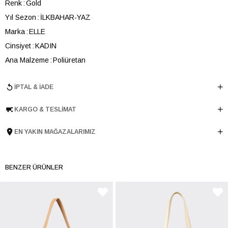
Renk
Gold
Yıl Sezon
İLKBAHAR-YAZ
Marka
ELLE
Cinsiyet
KADIN
Ana Malzeme
Poliüretan
Astar Malzemesi
Tekstil
İPTAL & İADE
En
32 cm
Boy
16 cm
KARGO & TESLIMAT
Derinlik
6 cm
Ürün Cinsi
Omuz Çantası
EN YAKIN MAĞAZALARIMIZ
Tema
Party
Menşei
TURKIYE
BENZER ÜRÜNLER
Ürün Grubu
CANTA
İnternet Kategorisi
Omuz Çantası