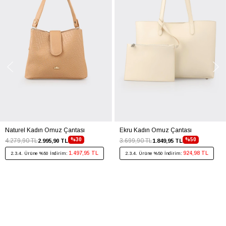
Naturel Kadın Omuz Çantası
Ekru Kadın Omuz Çantası
%30
%50
4.279,90 TL
3.699,90 TL
2.995,90 TL
1.849,95 TL
1.497,95 TL
924,98 TL
2.3.4. Ürüne %50 İndirim:
2.3.4. Ürüne %50 İndirim: