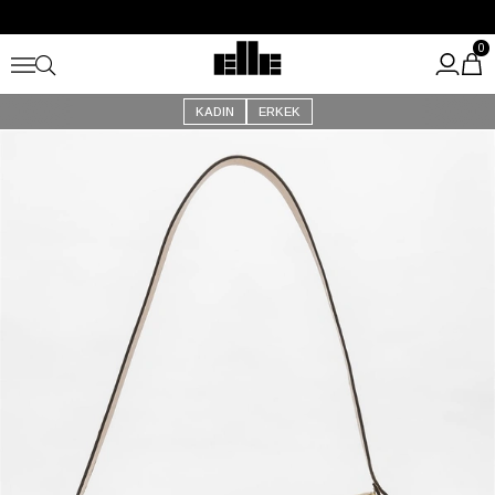
Büyük Yaz İndirimi Başladı!
Kargo Ücretsiz!
0
KADIN
ERKEK