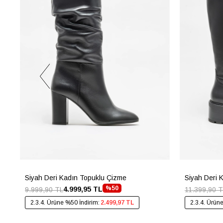
Siyah Deri Kadın Topuklu Çizme
Siyah Deri 
%50
4.999,95 TL
9.999,90 TL
11.399,90 T
2.3.4. Ürüne %50 İndirim:
2.499,97 TL
2.3.4. Ürün