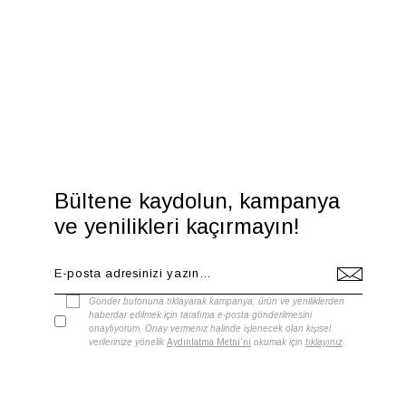
Bültene kaydolun, kampanya
ve yenilikleri kaçırmayın!
Gönder butonuna tıklayarak kampanya, ürün ve yeniliklerden
haberdar edilmek için tarafıma e-posta gönderilmesini
onaylıyorum. Onay vermeniz halinde işlenecek olan kişisel
verilerinize yönelik
Aydınlatma Metni'ni
okumak için
tıklayınız
.