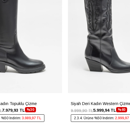
Kadın Topuklu Çizme
Siyah Deri Kadın Western Çizm
%30
%40
7.979,93 TL
5.999,94 TL
L
9.999,90 TL
e %50 İndirim:
3.989,97 TL
2.3.4. Ürüne %50 İndirim:
2.999,97