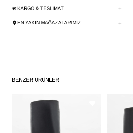
Taban Malzemesi
Microlight
KARGO & TESLIMAT
Ürün Cinsi
Orta Topuk
Menşei
TURKIYE
EN YAKIN MAĞAZALARIMIZ
Ürün Grubu
CIZME
BENZER ÜRÜNLER