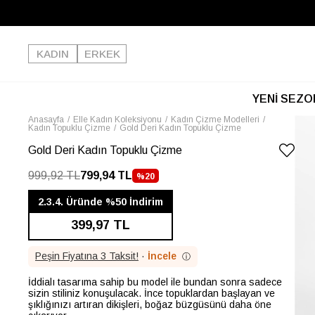
KADIN
ERKEK
YENİ SEZO
Anasayfa
Elle Kadın Koleksiyonu
Kadın Çizme Modelleri
Kadın Topuklu Çizme
Gold Deri Kadın Topuklu Çizme
Gold Deri Kadın Topuklu Çizme
999,92 TL
799,94 TL
%
20
İNDIRIM
2.3.4. Üründe %50 İndirim
399,97 TL
Peşin Fiyatına 3 Taksit!
·
İncele
ⓘ
İddialı tasarıma sahip bu model ile bundan sonra sadece
sizin stiliniz konuşulacak. İnce topuklardan başlayan ve
şıklığınızı artıran dikişleri, boğaz büzgüsünü daha öne