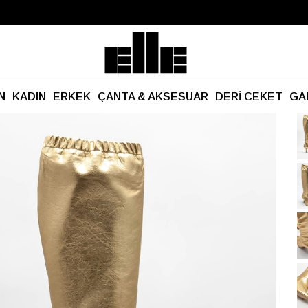
Büyük Yaz İndirimi Başladı!
Kargo Ücretsiz!
N
KADIN
ERKEK
ÇANTA & AKSESUAR
DERİ CEKET
GA