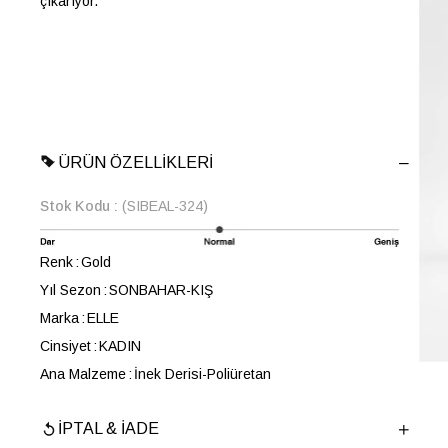
çıkarıyor.
ÜRÜN ÖZELLIKLERI
Stok Kodu
(SIBEAL-324)
Renk
Gold
Yıl Sezon
SONBAHAR-KIŞ
Marka
ELLE
Cinsiyet
KADIN
Ana Malzeme
İnek Derisi-Poliüretan
Astar Malzemesi
Poliüretan
İPTAL & İADE
Topuk Boyu
7 cm