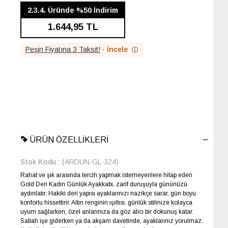
İNDIRIM
2.3.4. Üründe %50 İndirim
1.644,95 TL
Peşin Fiyatına 3 Taksit!
·
İncele
ⓘ
ÜRÜN ÖZELLIKLERI
Stok Kodu
(ARDUN-GL-324)
Rahat ve şık arasında tercih yapmak istemeyenlere hitap eden
Gold Deri Kadın Günlük Ayakkabı, zarif duruşuyla gününüzü
aydınlatır. Hakiki deri yapısı ayaklarınızı nazikçe sarar, gün boyu
konforlu hissettirir. Altın renginin ışıltısı, günlük stilinize kolayca
uyum sağlarken, özel anlarınıza da göz alıcı bir dokunuş katar.
Sabah işe giderken ya da akşam davetinde, ayaklarınız yorulmaz.