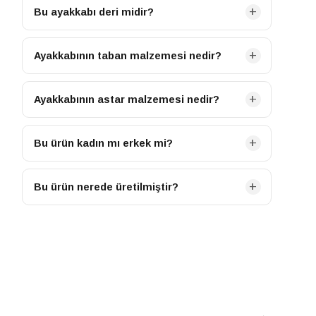
Bu ayakkabı deri midir?
Evet, ayakkabımızın ana malzemesi İnek Derisi olup
gerçek deriden üretilmiştir.
Ayakkabının taban malzemesi nedir?
Ayakkabımızın tabanı TPU malzemeden üretilmiştir.
Ayakkabının astar malzemesi nedir?
Ayakkabımızın iç astarı İnek Derisi malzemeden
üretilmiştir.
Bu ürün kadın mı erkek mi?
Bu ürün KADIN kategorisine ait bir modeldir.
Bu ürün nerede üretilmiştir?
Bu ürün TURKIYE menşeilidir.