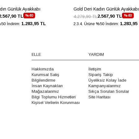
adın Günlük Ayakkabı
Gold Deri Kadın Günlük Ayakkabı
%40
%40
2.567,90 TL
2.567,90 TL
4.279,90 TL
1.283,95 TL
1.283,95
%50 İndirim:
2.3.4. Ürüne %50 İndirim:
ELLE
YARDIM
Hakkımızda
İletişim
Kurumsal Satış
Sipariş Takip
Bilgilendirme
Üyeliksiz Kolay İade
İnsan Kaynakları
Kampanyalarımız
Mağazalarımız
Sıkça Sorulan Sorular
Bilgi Toplumu Hizmetleri
Site Haritası
Kişisel Verilerin Korunması