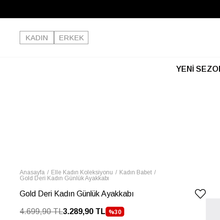
KADIN
ERKEK
YENİ SEZO
Anasayfa
Elle Kadın Koleksiyonu
Kadın Babet
Gold Deri Kadın Günlük Ayakkabı
Gold Deri Kadın Günlük Ayakkabı
4.699,90 TL
3.289,90 TL
%
30