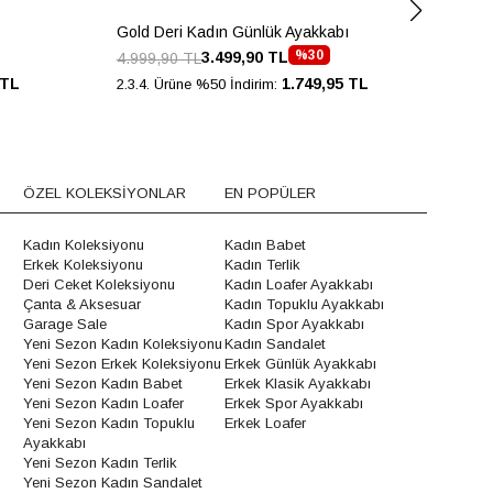
Gold Deri Kadın Günlük Ayakkabı
Gol
%30
3.499,90 TL
4.999,90 TL
4.2
 TL
1.749,95 TL
2.3.4. Ürüne %50 İndirim:
2.3.
ÖZEL KOLEKSİYONLAR
EN POPÜLER
Kadın Koleksiyonu
Kadın Babet
Erkek Koleksiyonu
Kadın Terlik
Deri Ceket Koleksiyonu
Kadın Loafer Ayakkabı
Çanta & Aksesuar
Kadın Topuklu Ayakkabı
Garage Sale
Kadın Spor Ayakkabı
Yeni Sezon Kadın Koleksiyonu
Kadın Sandalet
Yeni Sezon Erkek Koleksiyonu
Erkek Günlük Ayakkabı
Yeni Sezon Kadın Babet
Erkek Klasik Ayakkabı
Yeni Sezon Kadın Loafer
Erkek Spor Ayakkabı
Yeni Sezon Kadın Topuklu
Erkek Loafer
Ayakkabı
Yeni Sezon Kadın Terlik
Yeni Sezon Kadın Sandalet