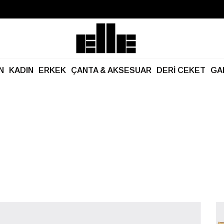
Büyük Yaz İndirimi Başladı!
Kargo Ücretsiz!
N
KADIN
ERKEK
ÇANTA & AKSESUAR
DERİ CEKET
GA