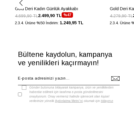
Gold Deri Kadın Günlük Ayakkabı
Gold Deri K
%47
2.499,90 TL
4.699,90 TL
4.279,90 TL
1.249,95 TL
2.3.4. Ürüne %50 İndirim:
2.3.4. Ürüne 
Bültene kaydolun, kampanya
ve yenilikleri kaçırmayın!
Gönder butonuna tıklayarak kampanya, ürün ve yeniliklerden
haberdar edilmek için tarafıma e-posta gönderilmesini
onaylıyorum. Onay vermeniz halinde işlenecek olan kişisel
verilerinize yönelik
Aydınlatma Metni'ni
okumak için
tıklayınız
.