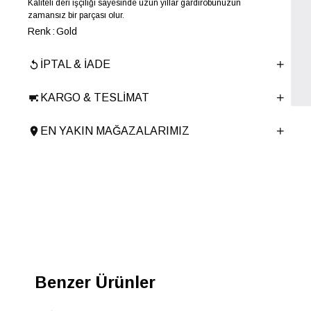
Kaliteli deri işçiliği sayesinde uzun yıllar gardırobunuzun
zamansız bir parçası olur.
Renk
Gold
Yıl Sezon
İLKBAHAR-YAZ
İPTAL & İADE
Marka
ELLE
Cinsiyet
KADIN
KARGO & TESLIMAT
Ana Malzeme
İnek Derisi
Astar Malzemesi
İnek Derisi
EN YAKIN MAĞAZALARIMIZ
Topuk Boyu
1 cm
Taban Malzemesi
TPU
Ürün Cinsi
Babet
Taban Yüksekliği
1 cm
Menşei
TURKIYE
Ürün Grubu
AYAKKABI
İnternet Kategorisi
Babet/Loafer
Benzer Ürünler