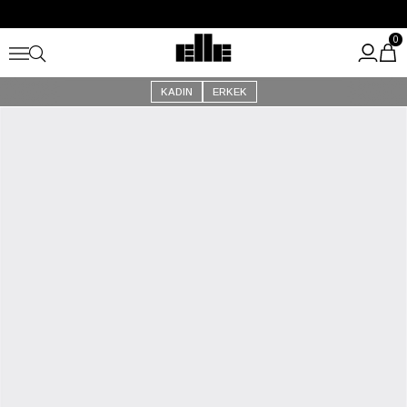
Büyük Yaz İndirimi Başladı!
Kargo Ücretsiz!
0
KADIN
ERKEK