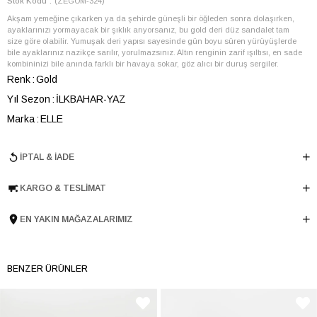
Stok Kodu
(ZEGOM-324)
Akşam yemeğine çıkarken ya da şehirde güneşli bir öğleden sonra dolaşırken,
ayaklarınızı yormayacak bir şıklık arıyorsanız, bu gold deri düz sandalet tam
size göre olabilir. Yumuşak deri yapısı sayesinde gün boyu süren yürüyüşlerde
bile ayaklarınız nazikçe sarılır, yorulmazsınız. Altın renginin zarif ışıltısı, en sade
kombininizi bile anında farklı bir havaya sokar, göz alıcı bir duruş sergiler.
Renk
Gold
Yıl Sezon
İLKBAHAR-YAZ
Marka
ELLE
Cinsiyet
KADIN
İPTAL & İADE
Ana Malzeme
İnek Derisi
Astar Malzemesi
İnek Derisi
KARGO & TESLIMAT
Topuk Boyu
1 cm
Taban Malzemesi
TPU
EN YAKIN MAĞAZALARIMIZ
Ürün Cinsi
Fuspet
Taban Yüksekliği
1 cm
BENZER ÜRÜNLER
Menşei
TURKIYE
Ürün Grubu
SANDALET