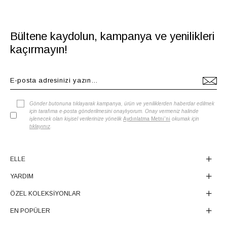
Bültene kaydolun, kampanya ve yenilikleri
kaçırmayın!
Gönder butonuna tıklayarak kampanya, ürün ve yeniliklerden haberdar edilmek
için tarafıma e-posta gönderilmesini onaylıyorum. Onay vermeniz halinde
işlenecek olan kişisel verilerinize yönelik
Aydınlatma Metni'ni
okumak için
tıklayınız
.
ELLE
YARDIM
ÖZEL KOLEKSİYONLAR
EN POPÜLER