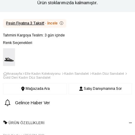
Ürün stoklarımızda kalmamıştır.
Peşin Fiyatına 3 Taksit!
·
İncele
ⓘ
Tahmini Kargoya Teslim: 3 gün içinde
Renk Seçenekleri
Anasayfa
Elle Kadın Koleksiyonu
Kadın Sandalet
Kadın Düz Sandalet
Gold Deri Kadın Düz Sandalet
Mağazada Ara
Satış Danışmanına Sor
Gelince Haber Ver
ÜRÜN ÖZELLIKLERI