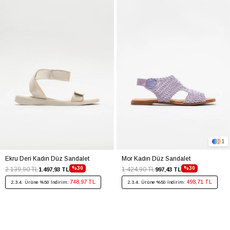
1
Ekru Deri Kadın Düz Sandalet
Mor Kadın Düz Sandalet
%30
%30
2.139,90 TL
1.424,90 TL
1.497,93 TL
997,43 TL
748,97 TL
498,71 TL
2.3.4. Ürüne %50 İndirim:
2.3.4. Ürüne %50 İndirim: