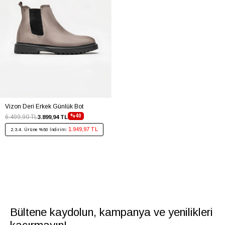
Vizon Deri Erkek Günlük Bot
%40
6.499,90 TL
3.899,94 TL
1.949,97 TL
2.3.4. Ürüne %50 İndirim:
Bültene kaydolun, kampanya ve yenilikleri