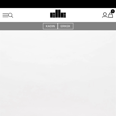
Büyük Yaz İndirimi Başladı!
Kargo Ücretsiz!
0
KADIN
ERKEK