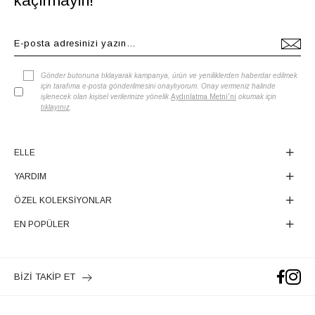
kaçırmayın!
Gönder butonuna tıklayarak kampanya, ürün ve yeniliklerden haberdar edilmek
için tarafıma e-posta gönderilmesini onaylıyorum. Onay vermeniz halinde
işlenecek olan kişisel verilerinize yönelik
Aydınlatma Metni'ni
okumak için
tıklayınız
.
ELLE
YARDIM
ÖZEL KOLEKSİYONLAR
EN POPÜLER
BİZİ TAKİP ET