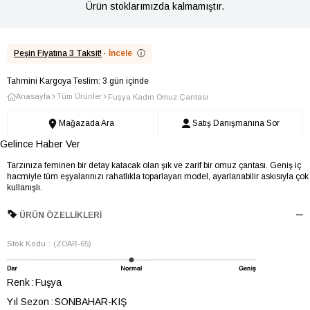
Ürün stoklarımızda kalmamıştır.
Peşin Fiyatına 3 Taksit!
·
İncele
ⓘ
Tahmini Kargoya Teslim: 3 gün içinde
Anasayfa
Tüm Ürünler
Fuşya Kadın Omuz Çantası
Mağazada Ara
Satış Danışmanına Sor
Gelince Haber Ver
Tarzınıza feminen bir detay katacak olan şık ve zarif bir omuz çantası. Geniş iç
hacmiyle tüm eşyalarınızı rahatlıkla toparlayan model, ayarlanabilir askısıyla çok
kullanışlı.
ÜRÜN ÖZELLIKLERI
Stok Kodu
(ZOAR-65)
Renk
Fuşya
Yıl Sezon
SONBAHAR-KIŞ