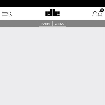
Büyük Yaz İndirimi Başladı!
Kargo Ücretsiz!
0
KADIN
ERKEK