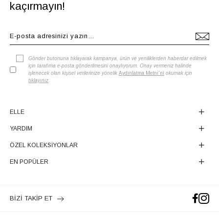
kaçırmayın!
Gönder butonuna tıklayarak kampanya, ürün ve yeniliklerden haberdar edilmek
için tarafıma e-posta gönderilmesini onaylıyorum. Onay vermeniz halinde
işlenecek olan kişisel verilerinize yönelik
Aydınlatma Metni'ni
okumak için
tıklayınız
.
ELLE
YARDIM
ÖZEL KOLEKSİYONLAR
EN POPÜLER
BİZİ TAKİP ET