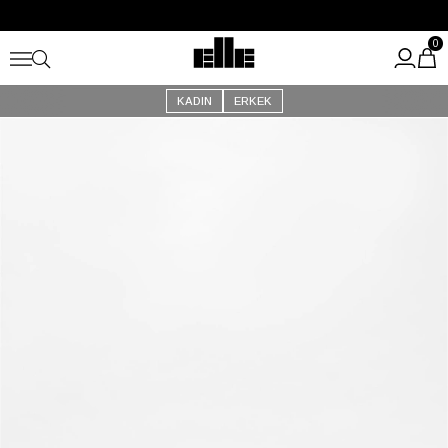
Büyük Yaz İndirimi Başladı!
Kargo Ücretsiz!
0
KADIN
ERKEK