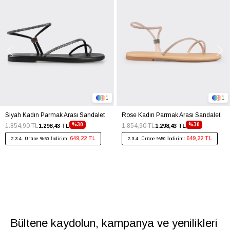
1
1
Siyah Kadın Parmak Arası Sandalet
Rose Kadın Parmak Arası Sandalet
%30
%30
1.854,90 TL
1.854,90 TL
1.298,43 TL
1.298,43 TL
649,22 TL
649,22 TL
2.3.4. Ürüne %50 İndirim:
2.3.4. Ürüne %50 İndirim:
Bültene kaydolun, kampanya ve yenilikleri