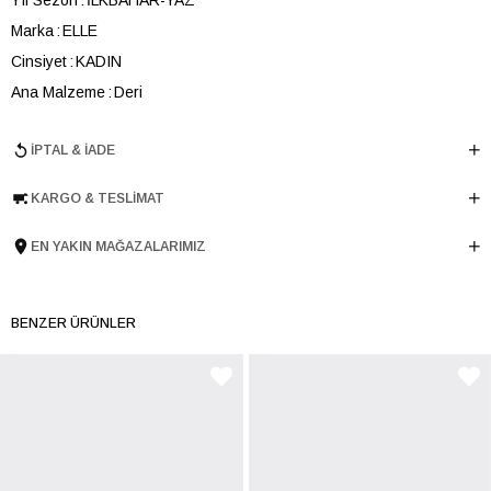
Marka
ELLE
Cinsiyet
KADIN
Ana Malzeme
Deri
Astar Malzemesi
Deri
İPTAL & İADE
Topuk Boyu
1 cm
Taban Malzemesi
TERMO
KARGO & TESLIMAT
Ürün Cinsi
Düz Parmak Arası
Tema
Luxury
EN YAKIN MAĞAZALARIMIZ
Menşei
TURKIYE
Ürün Grubu
SANDALET
BENZER ÜRÜNLER