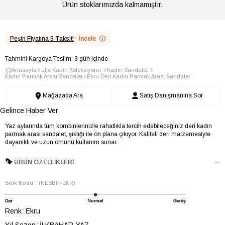
Ürün stoklarımızda kalmamıştır.
Peşin Fiyatına 3 Taksit!
·
İncele
ⓘ
Tahmini Kargoya Teslim: 3 gün içinde
Anasayfa
Elle Kadın Koleksiyonu
Kadın Sandalet
Kadın Parmak Arası Sandalet
Ekru Deri Kadın Parmak Arası Sandalet
Mağazada Ara
Satış Danışmanına Sor
Gelince Haber Ver
Yaz aylarında tüm kombinlerinizle rahatlıkla tercih edebileceğiniz deri kadın
parmak arası sandalet, şıklığı ile ön plana çıkıyor. Kaliteli deri malzemesiyle
dayanıklı ve uzun ömürlü kullanım sunar.
ÜRÜN ÖZELLIKLERI
Stok Kodu
(NESBIT-EKR)
Renk
Ekru
Yıl Sezon
İLKBAHAR-YAZ