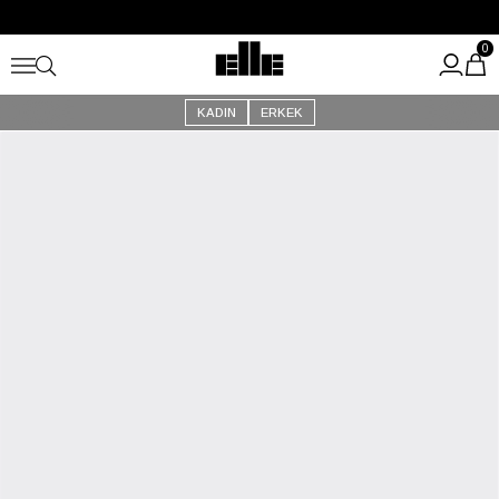
Büyük Yaz İndirimi Başladı!
Kargo Ücretsiz!
0
KADIN
ERKEK