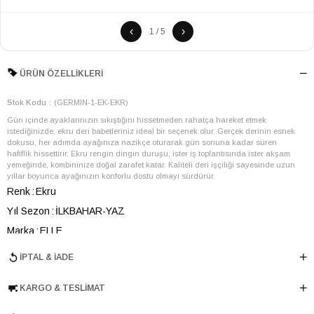
‹
›
1 / 5
ÜRÜN ÖZELLIKLERI
Stok Kodu
(GERMIN-1-EK-EKR)
Gün içinde ayaklarınızın sıkıştığını hissetmeden rahatça hareket etmek
istediğinizde, ekru deri babetleriniz ideal bir seçenek olur. Gerçek derinin esnek
dokusu, her adımda ayağınıza nazikçe oturarak gün sonuna kadar süren
hafiflik hissettirir. Ekru rengin dingin duruşu, ister iş toplantısında ister akşam
yemeğinde, kombininize doğal zarafet katar. Kaliteli deri işçiliği sayesinde uzun
yıllar boyunca ayağınızın konforlu dostu olmayı sürdürür.
Renk
Ekru
Yıl Sezon
İLKBAHAR-YAZ
Marka
ELLE
Cinsiyet
KADIN
İPTAL & İADE
Ana Malzeme
İnek Derisi
KARGO & TESLIMAT
Astar Malzemesi
Astarsız
Topuk Boyu
1.5 cm