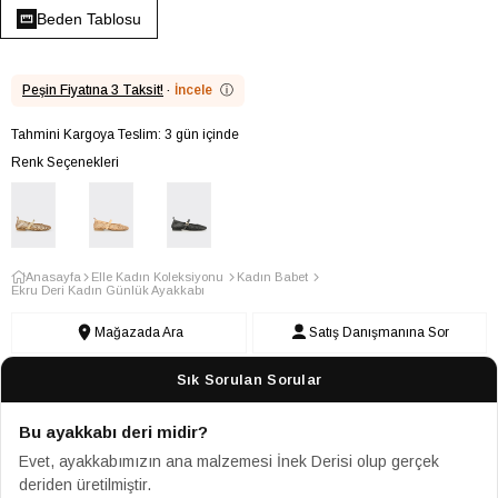
Beden Tablosu
Peşin Fiyatına 3 Taksit!
·
İncele
ⓘ
Tahmini Kargoya Teslim: 3 gün içinde
Renk Seçenekleri
Anasayfa
Elle Kadın Koleksiyonu
Kadın Babet
Ekru Deri Kadın Günlük Ayakkabı
Mağazada Ara
Satış Danışmanına Sor
Sık Sorulan Sorular
Bu ayakkabı deri midir?
Evet, ayakkabımızın ana malzemesi İnek Derisi olup gerçek
deriden üretilmiştir.