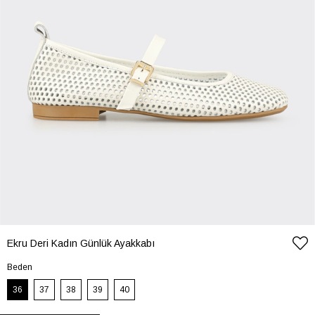
Ekru Deri Kadın Günlük Ayakkabı
Beden
36
37
38
39
40