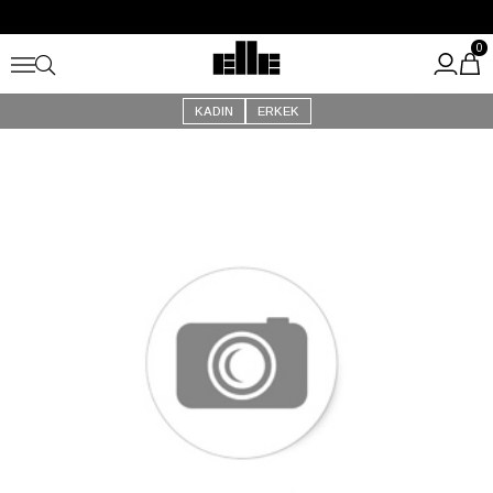
Büyük Yaz İndirimi Başladı!
Kargo Ücretsiz!
0
KADIN
ERKEK