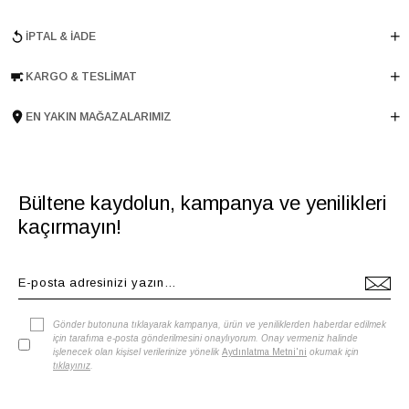
Ürün Grubu
CUZDAN
İPTAL & İADE
KARGO & TESLIMAT
EN YAKIN MAĞAZALARIMIZ
Bültene kaydolun, kampanya ve yenilikleri
kaçırmayın!
Gönder butonuna tıklayarak kampanya, ürün ve yeniliklerden haberdar edilmek
için tarafıma e-posta gönderilmesini onaylıyorum. Onay vermeniz halinde
işlenecek olan kişisel verilerinize yönelik
Aydınlatma Metni'ni
okumak için
tıklayınız
.