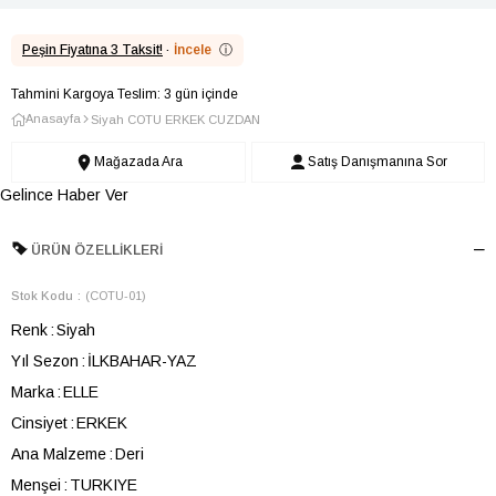
Peşin Fiyatına 3 Taksit!
·
İncele
ⓘ
Tahmini Kargoya Teslim: 3 gün içinde
Anasayfa
Siyah COTU ERKEK CUZDAN
Mağazada Ara
Satış Danışmanına Sor
Gelince Haber Ver
ÜRÜN ÖZELLIKLERI
Stok Kodu
(COTU-01)
Renk
Siyah
Yıl Sezon
İLKBAHAR-YAZ
Marka
ELLE
Cinsiyet
ERKEK
Ana Malzeme
Deri
Menşei
TURKIYE