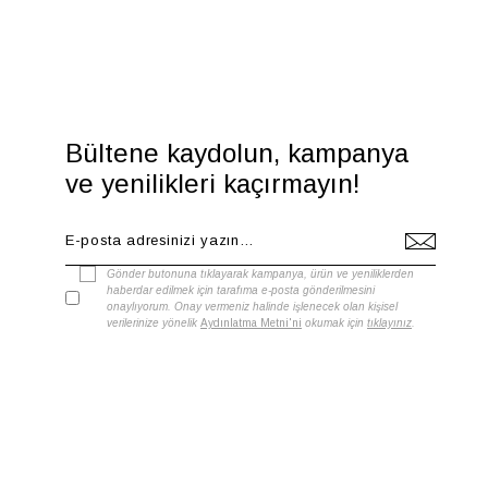
Bültene kaydolun, kampanya
ve yenilikleri kaçırmayın!
Gönder butonuna tıklayarak kampanya, ürün ve yeniliklerden
haberdar edilmek için tarafıma e-posta gönderilmesini
onaylıyorum. Onay vermeniz halinde işlenecek olan kişisel
verilerinize yönelik
Aydınlatma Metni'ni
okumak için
tıklayınız
.