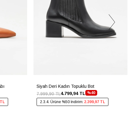
abı
Siyah Deri Kadın Topuklu Bot
G
%40
4.799,94 TL
7.999,90 TL
4
 TL
2.3.4. Ürüne %50 İndirim:
2.399,97 TL