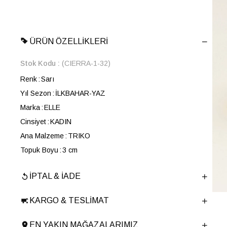
ÜRÜN ÖZELLIKLERI
Stok Kodu
(CIERRA-1-32)
Renk
Sarı
Yıl Sezon
İLKBAHAR-YAZ
Marka
ELLE
Cinsiyet
KADIN
Ana Malzeme
TRIKO
Topuk Boyu
3 cm
Taban Malzemesi
Poliüretan
İPTAL & İADE
Ürün Cinsi
Spor
Tema
Elastics
KARGO & TESLIMAT
Menşei
TURKIYE
Ürün Grubu
AYAKKABI
EN YAKIN MAĞAZALARIMIZ