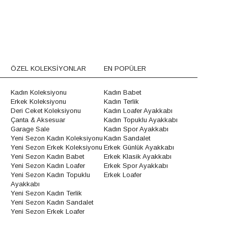
ÖZEL KOLEKSİYONLAR
EN POPÜLER
Kadın Koleksiyonu
Kadın Babet
Erkek Koleksiyonu
Kadın Terlik
Deri Ceket Koleksiyonu
Kadın Loafer Ayakkabı
Çanta & Aksesuar
Kadın Topuklu Ayakkabı
Garage Sale
Kadın Spor Ayakkabı
Yeni Sezon Kadın Koleksiyonu
Kadın Sandalet
Yeni Sezon Erkek Koleksiyonu
Erkek Günlük Ayakkabı
Yeni Sezon Kadın Babet
Erkek Klasik Ayakkabı
Yeni Sezon Kadın Loafer
Erkek Spor Ayakkabı
Yeni Sezon Kadın Topuklu
Erkek Loafer
Ayakkabı
Yeni Sezon Kadın Terlik
Yeni Sezon Kadın Sandalet
Yeni Sezon Erkek Loafer