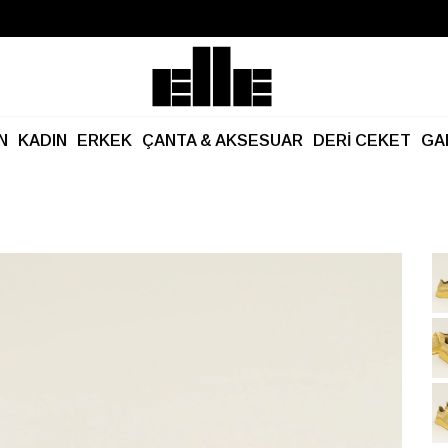
Büyük Yaz İndirimi Başladı!
Kargo Ücretsiz!
N
KADIN
ERKEK
ÇANTA & AKSESUAR
DERİ CEKET
GA