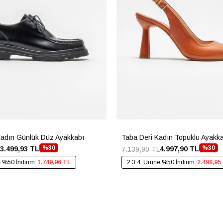
Kadın Günlük Düz Ayakkabı
Taba Deri Kadın Topuklu Ayakk
%30
%30
3.499,93 TL
4.997,90 TL
7.139,90 TL
e %50 İndirim:
1.749,96 TL
2.3.4. Ürüne %50 İndirim:
2.498,95