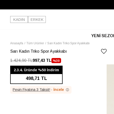
KADIN
ERKEK
YENİ SEZO
Anasayfa
Tüm Ürünler
Sarı Kadın Triko Spor Ayakkabı
Sarı Kadın Triko Spor Ayakkabı
1.424,90 TL
997,43 TL
%
30
İNDIRIM
2.3.4. Üründe %50 İndirim
498,71 TL
Peşin Fiyatına 3 Taksit!
·
İncele
ⓘ