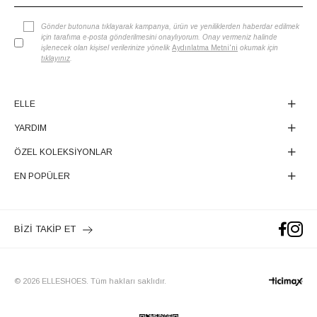
Gönder butonuna tıklayarak kampanya, ürün ve yeniliklerden haberdar edilmek
için tarafıma e-posta gönderilmesini onaylıyorum. Onay vermeniz halinde
işlenecek olan kişisel verilerinize yönelik
Aydınlatma Metni'ni
okumak için
tıklayınız
.
ELLE
YARDIM
ÖZEL KOLEKSİYONLAR
EN POPÜLER
BİZİ TAKİP ET
© 2026 ELLESHOES. Tüm hakları saklıdır.