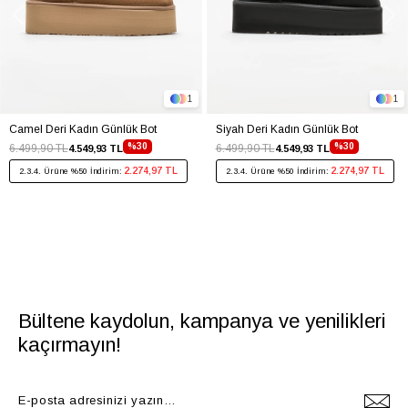
1
1
Camel Deri Kadın Günlük Bot
Siyah Deri Kadın Günlük Bot
%30
%30
6.499,90 TL
6.499,90 TL
4.549,93 TL
4.549,93 TL
2.274,97 TL
2.274,97 TL
2.3.4. Ürüne %50 İndirim:
2.3.4. Ürüne %50 İndirim:
Bültene kaydolun, kampanya ve yenilikleri
kaçırmayın!