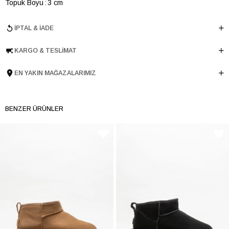
Topuk Boyu
3 cm
Ürün Cinsi
Düz
İPTAL & İADE
Taban Yüksekliği
3 cm
Menşei
TURKIYE
KARGO & TESLIMAT
Ürün Grubu
BOT
EN YAKIN MAĞAZALARIMIZ
BENZER ÜRÜNLER