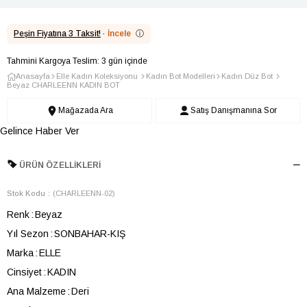
Peşin Fiyatına 3 Taksit!
·
İncele
ⓘ
Tahmini Kargoya Teslim: 3 gün içinde
Anasayfa
Elle Kadın Koleksiyonu
Kadın Bot Modelleri
Kadın Düz Bot
Beyaz CHARLEENN KADIN BOT
Mağazada Ara
Satış Danışmanına Sor
Gelince Haber Ver
ÜRÜN ÖZELLIKLERI
Stok Kodu
(CHARLEENN-02)
Renk
Beyaz
Yıl Sezon
SONBAHAR-KIŞ
Marka
ELLE
Cinsiyet
KADIN
Ana Malzeme
Deri