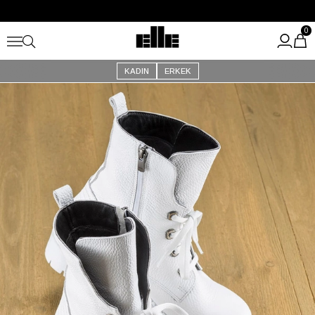
Büyük Yaz İndirimi Başladı!
Kargo Ücretsiz!
0
KADIN
ERKEK