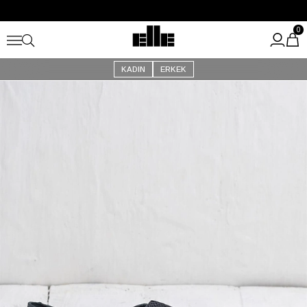
Büyük Yaz İndirimi Başladı!
Kargo Ücretsiz!
0
KADIN
ERKEK