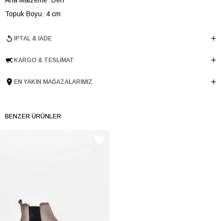
Topuk Boyu
4 cm
Ürün Cinsi
Düz
İPTAL & İADE
Taban Yüksekliği
4 cm
Menşei
TURKIYE
KARGO & TESLIMAT
Ürün Grubu
AYAKKABI
EN YAKIN MAĞAZALARIMIZ
İnternet Kategorisi
Spor Ayakkabı
BENZER ÜRÜNLER