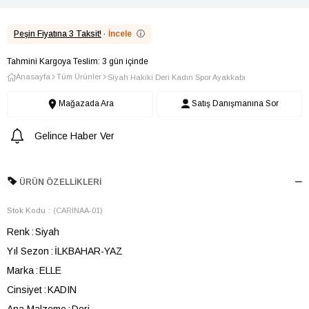
Peşin Fiyatına 3 Taksit!
·
İncele
ⓘ
Tahmini Kargoya Teslim: 3 gün içinde
Anasayfa
Tüm Ürünler
Siyah Hakiki Deri Kadın Spor Ayakkabı
Mağazada Ara
Satış Danışmanına Sor
Gelince Haber Ver
ÜRÜN ÖZELLIKLERI
Stok Kodu
(CARINAA-01)
Renk
Siyah
Yıl Sezon
İLKBAHAR-YAZ
Marka
ELLE
Cinsiyet
KADIN
Ana Malzeme
Deri