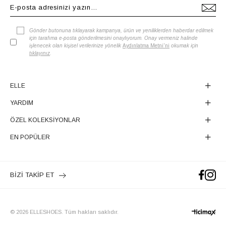
Gönder butonuna tıklayarak kampanya, ürün ve yeniliklerden haberdar edilmek
için tarafıma e-posta gönderilmesini onaylıyorum. Onay vermeniz halinde
işlenecek olan kişisel verilerinize yönelik
Aydınlatma Metni'ni
okumak için
tıklayınız
.
ELLE
YARDIM
ÖZEL KOLEKSİYONLAR
EN POPÜLER
BİZİ TAKİP ET
© 2026 ELLESHOES. Tüm hakları saklıdır.