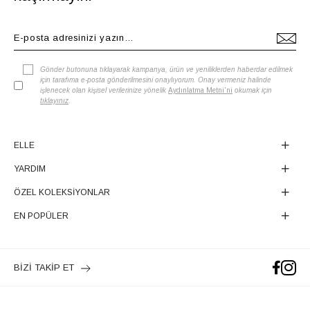
Gönder butonuna tıklayarak kampanya, ürün ve yeniliklerden haberdar edilmek
için tarafıma e-posta gönderilmesini onaylıyorum. Onay vermeniz halinde
işlenecek olan kişisel verilerinize yönelik
Aydınlatma Metni'ni
okumak için
tıklayınız
.
ELLE
YARDIM
ÖZEL KOLEKSİYONLAR
EN POPÜLER
BİZİ TAKİP ET