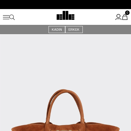
Büyük Yaz İndirimi Başladı!
Kargo Ücretsiz!
0
KADIN
ERKEK