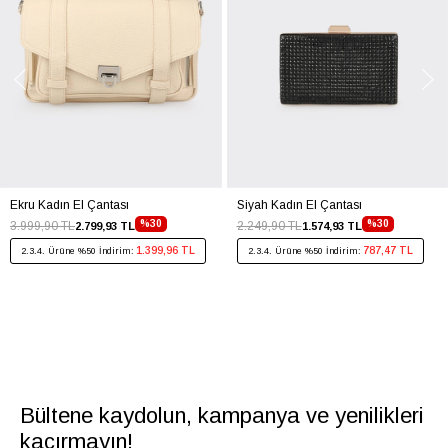
Ekru Kadın El Çantası
Siyah Kadın El Çantası
%30
%30
3.999,90 TL
2.249,90 TL
2.799,93 TL
1.574,93 TL
1.399,96 TL
787,47 TL
2.3.4. Ürüne %50 İndirim:
2.3.4. Ürüne %50 İndirim:
Bültene kaydolun, kampanya ve yenilikleri
kaçırmayın!