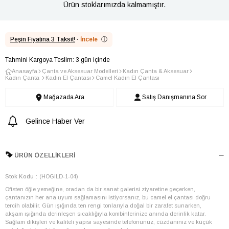
Ürün stoklarımızda kalmamıştır.
Peşin Fiyatına 3 Taksit!
·
İncele
ⓘ
Tahmini Kargoya Teslim: 3 gün içinde
Anasayfa
Çanta ve Aksesuar Modelleri
Kadın Çanta & Aksesuar
Kadın Çanta
Kadın El Çantası
Camel Kadın El Çantası
Mağazada Ara
Satış Danışmanına Sor
Gelince Haber Ver
ÜRÜN ÖZELLIKLERI
Stok Kodu
(HOGILD-1-04)
Ofisten öğle yemeğine, oradan da bir sanat galerisi ziyaretine geçerken,
çantanızın her ana uyum sağlamasını istiyorsanız, bu camel el çantası doğru
tercih olabilir. Gün ışığında ten rengi tonlarıyla doğal bir zarafet sunarken,
akşam ışığında derinleşen sıcaklığıyla kombinlerinize anında derinlik katar.
Sağlam dikişleri ve kaliteli yapısı sayesinde telefonunuz, cüzdanınız ve küçük