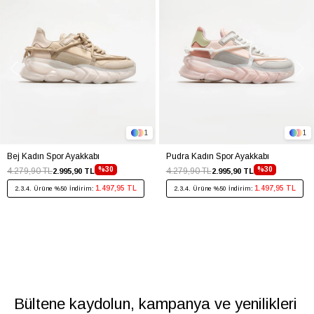
1
1
Bej Kadın Spor Ayakkabı
Pudra Kadın Spor Ayakkabı
%30
%30
4.279,90 TL
4.279,90 TL
2.995,90 TL
2.995,90 TL
1.497,95 TL
1.497,95 TL
2.3.4. Ürüne %50 İndirim:
2.3.4. Ürüne %50 İndirim:
Bültene kaydolun, kampanya ve yenilikleri