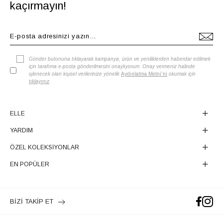
kaçırmayın!
Gönder butonuna tıklayarak kampanya, ürün ve yeniliklerden haberdar edilmek
için tarafıma e-posta gönderilmesini onaylıyorum. Onay vermeniz halinde
işlenecek olan kişisel verilerinize yönelik
Aydınlatma Metni'ni
okumak için
tıklayınız
.
ELLE
YARDIM
ÖZEL KOLEKSİYONLAR
EN POPÜLER
BİZİ TAKİP ET