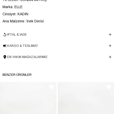
Marka
ELLE
Cinsiyet
KADIN
Ana Malzeme
İnek Derisi
Astar Malzemesi
İnek Derisi
İPTAL & İADE
Topuk Boyu
4,5 cm
Taban Malzemesi
Termolight
KARGO & TESLIMAT
Ürün Cinsi
Havuz
Taban Yüksekliği
4,5 cm
EN YAKIN MAĞAZALARIMIZ
Menşei
TURKIYE
Ürün Grubu
AYAKKABI
BENZER ÜRÜNLER