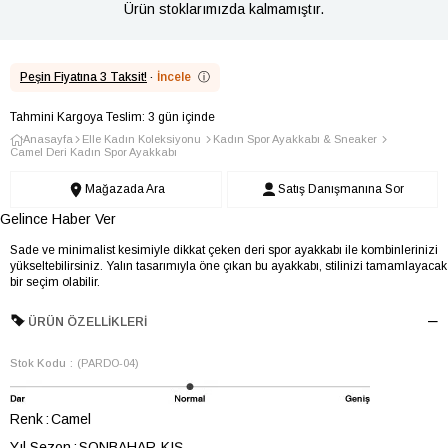
Ürün stoklarımızda kalmamıştır.
Peşin Fiyatına 3 Taksit!
·
İncele
ⓘ
Tahmini Kargoya Teslim: 3 gün içinde
Anasayfa
Elle Kadın Koleksiyonu
Kadın Spor Ayakkabı & Sneaker
Camel Deri Kadın Spor Ayakkabı
Mağazada Ara
Satış Danışmanına Sor
Gelince Haber Ver
Sade ve minimalist kesimiyle dikkat çeken deri spor ayakkabı ile kombinlerinizi
yükseltebilirsiniz. Yalın tasarımıyla öne çıkan bu ayakkabı, stilinizi tamamlayacak
bir seçim olabilir.
ÜRÜN ÖZELLIKLERI
Stok Kodu
(PARDO-04)
Renk
Camel
Yıl Sezon
SONBAHAR-KIŞ