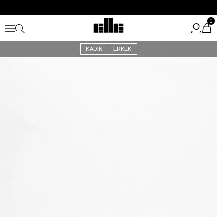
Büyük Yaz İndirimi Başladı!
Kargo Ücretsiz!
0
KADIN
ERKEK