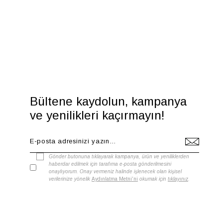
Bültene kaydolun, kampanya
ve yenilikleri kaçırmayın!
Gönder butonuna tıklayarak kampanya, ürün ve yeniliklerden
haberdar edilmek için tarafıma e-posta gönderilmesini
onaylıyorum. Onay vermeniz halinde işlenecek olan kişisel
verilerinize yönelik
Aydınlatma Metni'ni
okumak için
tıklayınız
.