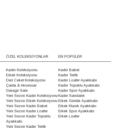
ÖZEL KOLEKSİYONLAR
EN POPÜLER
Kadın Koleksiyonu
Kadın Babet
Erkek Koleksiyonu
Kadın Terlik
Deri Ceket Koleksiyonu
Kadın Loafer Ayakkabı
Çanta & Aksesuar
Kadın Topuklu Ayakkabı
Garage Sale
Kadın Spor Ayakkabı
Yeni Sezon Kadın Koleksiyonu
Kadın Sandalet
Yeni Sezon Erkek Koleksiyonu
Erkek Günlük Ayakkabı
Yeni Sezon Kadın Babet
Erkek Klasik Ayakkabı
Yeni Sezon Kadın Loafer
Erkek Spor Ayakkabı
Yeni Sezon Kadın Topuklu
Erkek Loafer
Ayakkabı
Yeni Sezon Kadın Terlik