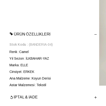
ÜRÜN ÖZELLIKLERI
Stok Kodu
(BANDERIA-04)
Renk
Camel
Yıl Sezon
İLKBAHAR-YAZ
Marka
ELLE
Cinsiyet
ERKEK
Ana Malzeme
Koyun Derisi
Astar Malzemesi
Tekstil
Menşei
TURKIYE
İPTAL & İADE
Ürün Grubu
DERİ CEKET