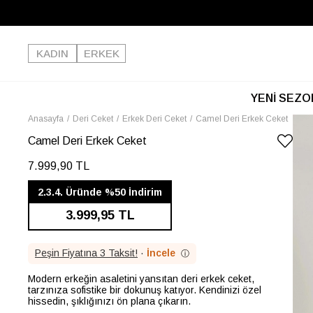
KADIN
ERKEK
YENİ SEZO
Anasayfa
Deri Ceket
Erkek Deri Ceket
Camel Deri Erkek Ceket
Camel Deri Erkek Ceket
7.999,90 TL
2.3.4. Üründe %50 İndirim
3.999,95 TL
Peşin Fiyatına 3 Taksit!
·
İncele
ⓘ
Modern erkeğin asaletini yansıtan deri erkek ceket,
tarzınıza sofistike bir dokunuş katıyor. Kendinizi özel
hissedin, şıklığınızı ön plana çıkarın.