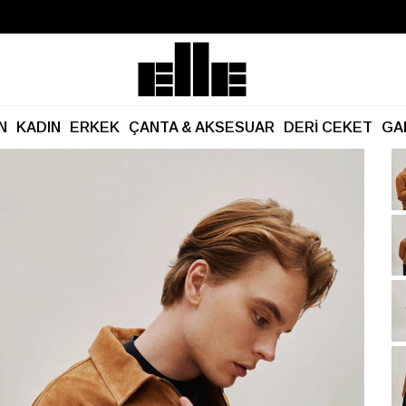
Büyük Yaz İndirimi Başladı!
Kargo Ücretsiz!
N
KADIN
ERKEK
ÇANTA & AKSESUAR
DERİ CEKET
GA