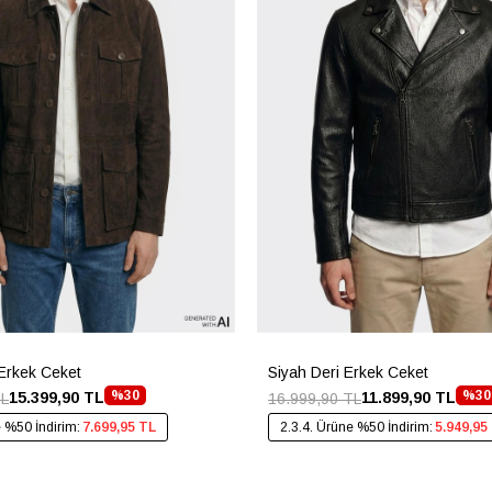
Erkek Ceket
Siyah Deri Erkek Ceket
%30
%30
15.399,90 TL
11.899,90 TL
TL
16.999,90 TL
e %50 İndirim:
7.699,95 TL
2.3.4. Ürüne %50 İndirim:
5.949,95