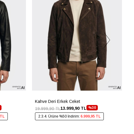
Kahve Deri Erkek Ceket
S
%30
13.999,90 TL
19.999,90 TL
1
 TL
2.3.4. Ürüne %50 İndirim:
6.999,95 TL