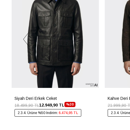
Siyah Deri Erkek Ceket
Kahve Deri 
%30
12.949,90 TL
18.499,90 TL
21.999,90 
2.3.4. Ürüne %50 İndirim:
6.474,95 TL
2.3.4. Ürün