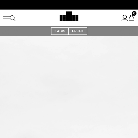
Büyük Yaz İndirimi Başladı!
Kargo Ücretsiz!
0
KADIN
ERKEK