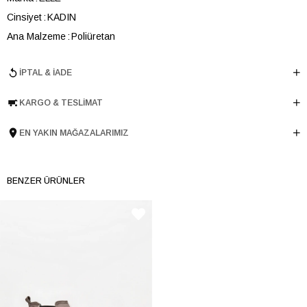
Cinsiyet
KADIN
Ana Malzeme
Poliüretan
Astar Malzemesi
Poliüretan
İPTAL & İADE
Topuk Boyu
6 cm
Taban Malzemesi
Microlight
KARGO & TESLIMAT
Ürün Cinsi
Orta Topuk
Tema
Dark
EN YAKIN MAĞAZALARIMIZ
Menşei
TURKIYE
Ürün Grubu
AYAKKABI
BENZER ÜRÜNLER