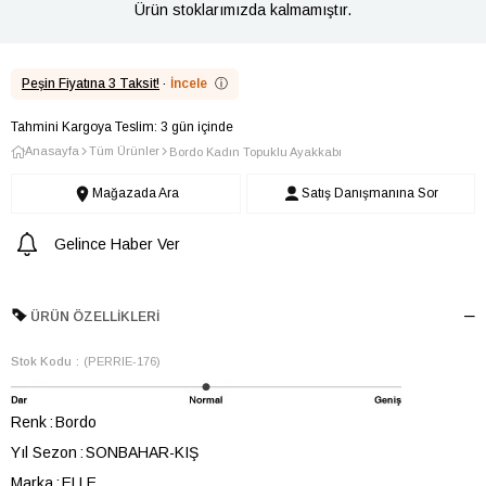
Ürün stoklarımızda kalmamıştır.
Peşin Fiyatına 3 Taksit!
·
İncele
ⓘ
Tahmini Kargoya Teslim: 3 gün içinde
Anasayfa
Tüm Ürünler
Bordo Kadın Topuklu Ayakkabı
Mağazada Ara
Satış Danışmanına Sor
Gelince Haber Ver
ÜRÜN ÖZELLIKLERI
Stok Kodu
(PERRIE-176)
Renk
Bordo
Yıl Sezon
SONBAHAR-KIŞ
Marka
ELLE