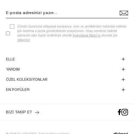
Gönder butonuna tıklayarak kampanya, ürün ve yeniliklerden haberdar edilmek
için tarafıma e-posta gönderilmesini onaylıyorum. Onay vermeniz halinde
işlenecek olan kişisel verilerinize yönelik
Aydınlatma Metni'ni
okumak için
tıklayınız
.
ELLE
YARDIM
ÖZEL KOLEKSİYONLAR
EN POPÜLER
BİZİ TAKİP ET