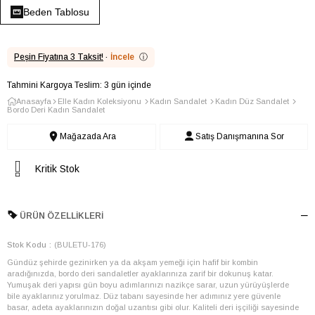
Beden Tablosu
Peşin Fiyatına 3 Taksit!
·
İncele
ⓘ
Tahmini Kargoya Teslim: 3 gün içinde
Anasayfa
Elle Kadın Koleksiyonu
Kadın Sandalet
Kadın Düz Sandalet
Bordo Deri Kadın Sandalet
Mağazada Ara
Satış Danışmanına Sor
Kritik Stok
ÜRÜN ÖZELLIKLERI
Stok Kodu
(BULETU-176)
Gündüz şehirde gezinirken ya da akşam yemeği için hafif bir kombin
aradığınızda, bordo deri sandaletler ayaklarınıza zarif bir dokunuş katar.
Yumuşak deri yapısı gün boyu adımlarınızı nazikçe sarar, uzun yürüyüşlerde
bile ayaklarınız yorulmaz. Düz tabanı sayesinde her adımınız yere güvenle
basar, adeta ayaklarınızın doğal uzantısı gibi olur. Kaliteli deri işçiliği sayesinde