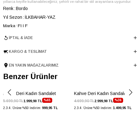
yıllarca keyifle kullanabileceğiniz, şehirli ve rahat bir stil arayanlara uygundur.
Renk
Bordo
Yıl Sezon
İLKBAHAR-YAZ
Marka
ELLE
Cinsiyet
KADIN
İPTAL & İADE
Ana Malzeme
İnek Derisi
KARGO & TESLIMAT
Astar Malzemesi
İnek Derisi
Topuk Boyu
1 cm
EN YAKIN MAĞAZALARIMIZ
Taban Malzemesi
TPU
Benzer Ürünler
Ürün Cinsi
Fuspet
Taban Yüksekliği
1 cm
Bordo Deri Kadın Sandalet
Kahve Deri Kadın Sandalet
Menşei
TURKIYE
%65
%36
5.699,90 TL
4.699,90 TL
1.999,90 TL
2.999,90 TL
Ürün Grubu
SANDALET
999,95 TL
1.499,95 TL
2.3.4. Ürüne %50 İndirim:
2.3.4. Ürüne %50 İndirim: