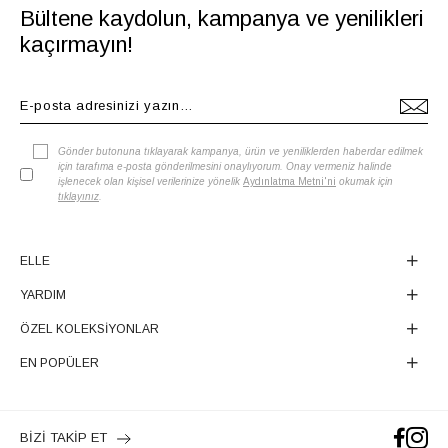
Bültene kaydolun, kampanya ve yenilikleri
kaçırmayın!
Gönder butonuna tıklayarak kampanya, ürün ve yeniliklerden haberdar edilmek
için tarafıma e-posta gönderilmesini onaylıyorum. Onay vermeniz halinde
işlenecek olan kişisel verilerinize yönelik
Aydınlatma Metni'ni
okumak için
tıklayınız
.
ELLE
YARDIM
ÖZEL KOLEKSİYONLAR
EN POPÜLER
BİZİ TAKİP ET