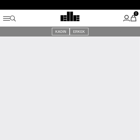
Büyük Yaz İndirimi Başladı!
Kargo Ücretsiz!
0
KADIN
ERKEK