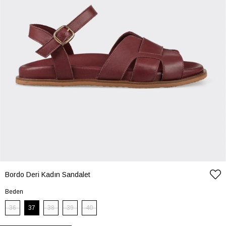
Bordo Deri Kadın Sandalet
Beden
36
37
38
39
40