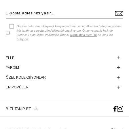
Gönder butonuna tıklayarak kampanya, ürün ve yeniliklerden haberdar edilmek
için tarafıma e-posta gönderilmesini onaylıyorum. Onay vermeniz halinde
işlenecek olan kişisel verilerinize yönelik
Aydınlatma Metni'ni
okumak için
tıklayınız
.
ELLE
YARDIM
ÖZEL KOLEKSİYONLAR
EN POPÜLER
BİZİ TAKİP ET