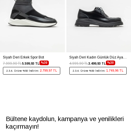
Siyah Deri Erkek Spor Bot
Siyah Deri Kadın Günlük Düz Ayakkabı
%30
%30
7.999,90 TL
4.999,90 TL
5.599,93 TL
3.499,93 TL
2.799,97 TL
1.749,96 TL
2.3.4. Ürüne %50 İndirim:
2.3.4. Ürüne %50 İndirim:
Bültene kaydolun, kampanya ve yenilikleri
kaçırmayın!