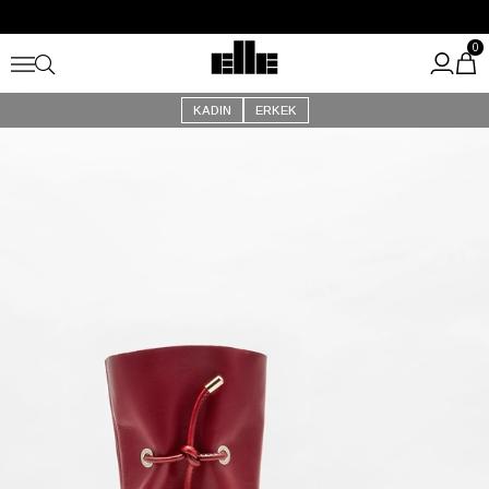
Büyük Yaz İndirimi Başladı!
Kargo Ücretsiz!
0
KADIN
ERKEK