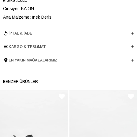
Cinsiyet
KADIN
Ana Malzeme
İnek Derisi
Astar Malzemesi
Tekstil
İPTAL & İADE
Topuk Boyu
9 cm
Taban Malzemesi
TPU
KARGO & TESLIMAT
Ürün Cinsi
Klasik Yüksek Topuk
Tema
Romantic
EN YAKIN MAĞAZALARIMIZ
Menşei
TURKIYE
Ürün Grubu
BOT
BENZER ÜRÜNLER