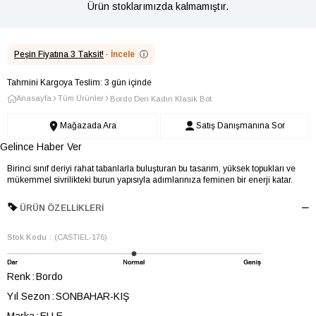
Ürün stoklarımızda kalmamıştır.
Peşin Fiyatına 3 Taksit!
·
İncele
ⓘ
Tahmini Kargoya Teslim: 3 gün içinde
Anasayfa
Tüm Ürünler
Bordo Deri Kadın Klasik Bot
Mağazada Ara
Satış Danışmanına Sor
Gelince Haber Ver
Birinci sınıf deriyi rahat tabanlarla buluşturan bu tasarım, yüksek topukları ve
mükemmel sivrilikteki burun yapısıyla adımlarınıza feminen bir enerji katar.
ÜRÜN ÖZELLIKLERI
Stok Kodu
(CASTIEL-176)
Renk
Bordo
Yıl Sezon
SONBAHAR-KIŞ
Marka
ELLE