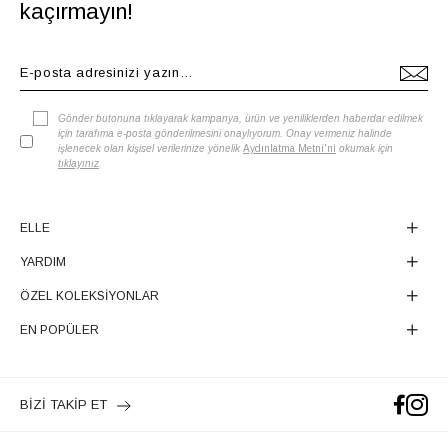
kaçırmayın!
Gönder butonuna tıklayarak kampanya, ürün ve yeniliklerden haberdar edilmek
için tarafıma e-posta gönderilmesini onaylıyorum. Onay vermeniz halinde
işlenecek olan kişisel verilerinize yönelik
Aydınlatma Metni'ni
okumak için
tıklayınız
.
ELLE
YARDIM
ÖZEL KOLEKSİYONLAR
EN POPÜLER
BİZİ TAKİP ET