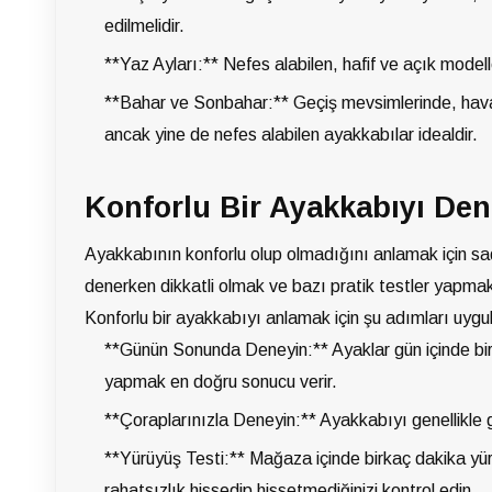
edilmelidir.
**Yaz Ayları:** Nefes alabilen, hafif ve açık modelle
**Bahar ve Sonbahar:** Geçiş mevsimlerinde, hava ko
ancak yine de nefes alabilen ayakkabılar idealdir.
Konforlu Bir Ayakkabıyı Den
Ayakkabının konforlu olup olmadığını anlamak için s
denerken dikkatli olmak ve bazı pratik testler yapmak
Konforlu bir ayakkabıyı anlamak için şu adımları uygu
**Günün Sonunda Deneyin:** Ayaklar gün içinde bi
yapmak en doğru sonucu verir.
**Çoraplarınızla Deneyin:** Ayakkabıyı genellikle 
**Yürüyüş Testi:** Mağaza içinde birkaç dakika yür
rahatsızlık hissedip hissetmediğinizi kontrol edin.