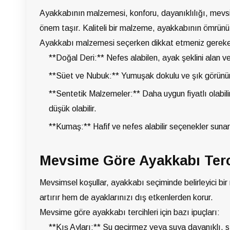
Ayakkabının malzemesi, konforu, dayanıklılığı, mevsi
önem taşır. Kaliteli bir malzeme, ayakkabının ömrünü 
Ayakkabı malzemesi seçerken dikkat etmeniz gereke
**Doğal Deri:** Nefes alabilen, ayak şeklini alan ve 
**Süet ve Nubuk:** Yumuşak dokulu ve şık görünüm
**Sentetik Malzemeler:** Daha uygun fiyatlı olabilirl
düşük olabilir.
**Kumaş:** Hafif ve nefes alabilir seçenekler sunar,
Mevsime Göre Ayakkabı Terci
Mevsimsel koşullar, ayakkabı seçiminde belirleyici 
artırır hem de ayaklarınızı dış etkenlerden korur.
Mevsime göre ayakkabı tercihleri için bazı ipuçları:
**Kış Ayları:** Su geçirmez veya suya dayanıklı, s