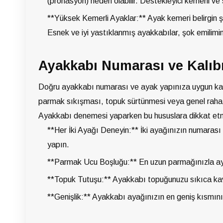
(pronasyon) neden olabilir. Destekleyici kemerli ve 
**Yüksek Kemerli Ayaklar:** Ayak kemeri belirgin ş
Esnek ve iyi yastıklanmış ayakkabılar, şok emilimini
Ayakkabı Numarası ve Kalıb
Doğru ayakkabı numarası ve ayak yapınıza uygun kalı
parmak sıkışması, topuk sürtünmesi veya genel rahatsız
Ayakkabı denemesi yaparken bu hususlara dikkat etm
**Her İki Ayağı Deneyin:** İki ayağınızın numarası 
yapın.
**Parmak Ucu Boşluğu:** En uzun parmağınızla aya
**Topuk Tutuşu:** Ayakkabı topuğunuzu sıkıca k
**Genişlik:** Ayakkabı ayağınızın en geniş kısmını 