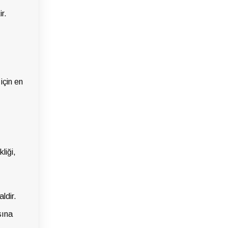
r.
için en
liği,
ldir.
sına