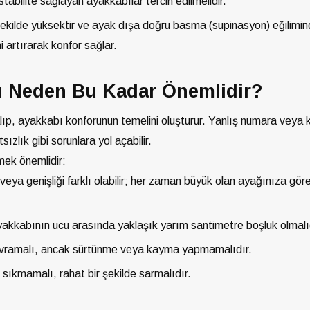
stabilite sağlayan ayakkabılar tercih edilmelidir.
ekilde yüksektir ve ayak dışa doğru basma (supinasyon) eğilimin
 artırarak konfor sağlar.
ı Neden Bu Kadar Önemlidir?
p, ayakkabı konforunun temelini oluşturur. Yanlış numara veya k
lık gibi sorunlara yol açabilir.
ek önemlidir:
veya genişliği farklı olabilir; her zaman büyük olan ayağınıza gör
kkabının ucu arasında yaklaşık yarım santimetre boşluk olmalı
avramalı, ancak sürtünme veya kayma yapmamalıdır.
sıkmamalı, rahat bir şekilde sarmalıdır.