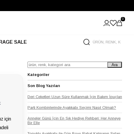
Büyük Yaz İndirimi Başladı!
0
RAGE SALE
Ara
Kategoriler
Son Blog Yazıları
Deri Ceketleri Uzun Süre Kullanmak İçin Bakım İpuçları
k
Parti Kombinlerinde Ayakkabı Seçimi Nasıl Olmalı?
Anneler Günü İçin En Şık Hediye Rehberi: Her Anneye
z için
Bir Elle
adeli
Topuklu Ayakkabı ile Gün Boyu Rahat Kalmanın Sırları