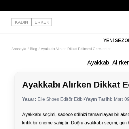
Büyük Yaz İndirimi Başladı!
KADIN
ERKEK
YENİ SEZO
Anasayfa
Blog
Ayakkabı Alırken Dikkat Edilmesi Gerekenler
Ayakkabı Alırke
Ayakkabı Alırken Dikkat E
Yazar:
Elle Shoes Editör Ekibi
•
Yayın Tarihi:
Mart 0
Ayakkabı seçimi, sadece stilinizi tamamlayan bir aks
kritik bir öneme sahiptir. Doğru ayakkabı seçimi, gün 