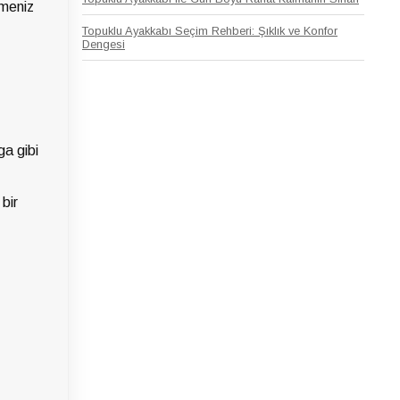
lmeniz
Topuklu Ayakkabı Seçim Rehberi: Şıklık ve Konfor
Dengesi
ga gibi
bir