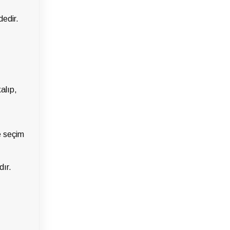
dedir.
alıp,
e seçim
dır.