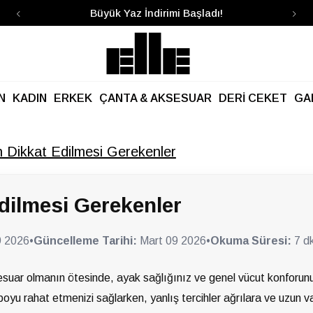
Kargo Ücretsiz!
N
KADIN
ERKEK
ÇANTA & AKSESUAR
DERİ CEKET
GA
n Dikkat Edilmesi Gerekenler
dilmesi Gerekenler
9 2026
•
Güncelleme Tarihi:
Mart 09 2026
•
Okuma Süresi:
7 d
esuar olmanın ötesinde, ayak sağlığınız ve genel vücut konforunu
boyu rahat etmenizi sağlarken, yanlış tercihler ağrılara ve uzun v