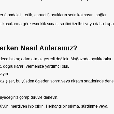
r (sandalet, terlik, espadril) ayakların serin kalmasını sağlar.
şullarına göre esneklik sunan, su itici özellikli veya daha kapal
erken Nasıl Anlarsınız?
adece birkaç adım atmak yeterli değildir. Mağazada ayakkabıları
, doğru kararı vermenize yardımcı olur.
layın:
raz şişer, bu yüzden öğleden sonra veya akşam saatlerinde den
giyeceğiniz çorap türüyle deneyin.
üyün, merdiven inip çıkın. Herhangi bir sıkma, sürtünme veya