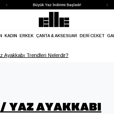
dı!
Kargo Ücretsiz!
N
KADIN
ERKEK
ÇANTA & AKSESUAR
DERİ CEKET
GA
z Ayakkabı Trendleri Nelerdir?