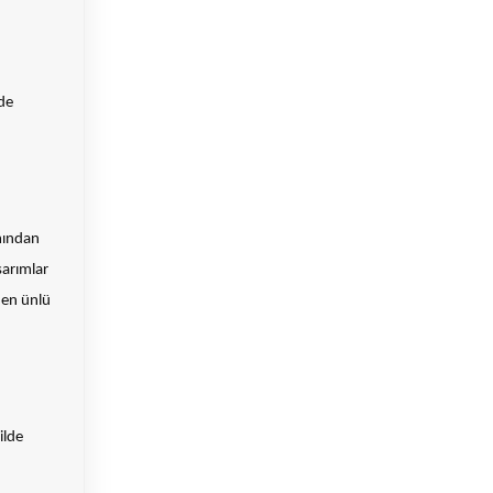
de
ımından
sarımlar
 en ünlü
ilde