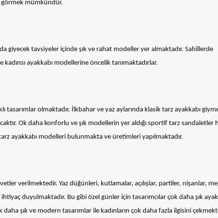
ık görmek mümkündür.
rda giyecek tavsiyeler içinde şık ve rahat modeller yer almaktadır. Sahillerde
 ve kadınsı ayakkabı modellerine öncelik tanımaktadırlar.
lı tasarımlar olmaktadır. İlkbahar ve yaz aylarında klasik tarz ayakkabı giym
aktır. Ok daha konforlu ve şık modellerin yer aldığı sportif tarz sandaletle
tarz ayakkabı modelleri bulunmakta ve üretimleri yapılmaktadır.
vetler verilmektedir. Yaz düğünleri, kutlamalar, açılışlar, partiler, nişanlar, m
ihtiyaç duyulmaktadır. Bu gibi özel günler için tasarımcılar çok daha şık aya
 daha şık ve modern tasarımlar ile kadınların çok daha fazla ilgisini çekmekt