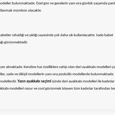
 modeller bulunmaktadır. Özel gün ve gecelerin yanı sıra günlük yaşamda pan
 kullanmak mümkün olacaktır.
betler rahatlığı ve şıklığı sayesinde çok daha sık kullanılacaktır. Sade babet
cağı görünmektedir.
yer almaktadır. Kendine has özelliklere sahip olan deri ayakkabı modelleri ç
ller, sade ve dikişli modellerin yanı sıra püsküllü modellerde bulunmaktadır. 
 modellerdir.
Yazın ayakkabı seçimi
içinde deri ayakkabı modelleri ile kadınlar
 ayakkabı modelleri cesur ve cool görünmek isteyen tüm kadınlar tarafından te