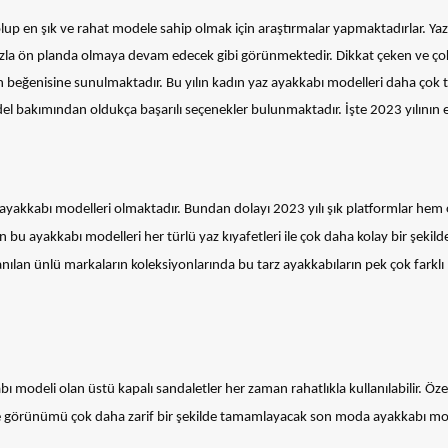
lup en şık ve rahat modele sahip olmak için araştırmalar yapmaktadırlar. Yaz
fazla ön planda olmaya devam edecek gibi görünmektedir. Dikkat çeken ve ç
n beğenisine sunulmaktadır. Bu yılın kadın yaz ayakkabı modelleri daha çok
l bakımından oldukça başarılı seçenekler bulunmaktadır. İşte 2023 yılının e
 ayakkabı modelleri olmaktadır. Bundan dolayı 2023 yılı şık platformlar hem
bu ayakkabı modelleri her türlü yaz kıyafetleri ile çok daha kolay bir şekild
lan ünlü markaların koleksiyonlarında bu tarz ayakkabıların pek çok farklı
ı modeli olan üstü kapalı sandaletler her zaman rahatlıkla kullanılabilir. Özel
e görünümü çok daha zarif bir şekilde tamamlayacak son moda ayakkabı mod