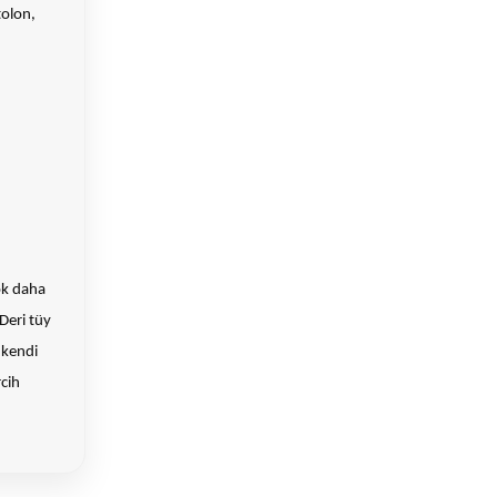
tolon,
ok daha
Deri tüy
 kendi
rcih