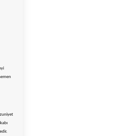
eyi
r hemen
ezuniyet
kkabı
edir.