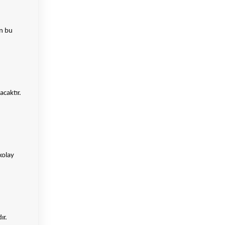
en bu
acaktır.
kolay
ır.