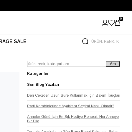
Büyük Yaz İndirimi Başladı!
0
RAGE SALE
Ara
Kategoriler
Son Blog Yazıları
Deri Ceketleri Uzun Süre Kullanmak İçin Bakım İpuçları
Parti Kombinlerinde Ayakkabı Seçimi Nasıl Olmalı?
Anneler Günü İçin En Şık Hediye Rehberi: Her Anneye
Bir Elle
Topuklu Ayakkabı ile Gün Boyu Rahat Kalmanın Sırları