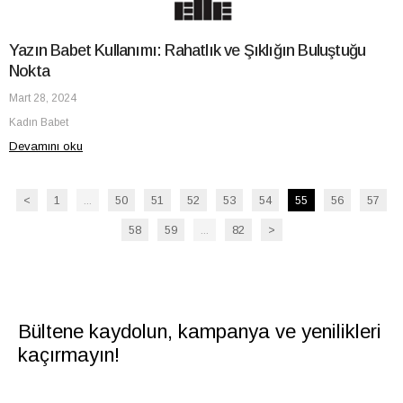
Yazın Babet Kullanımı: Rahatlık ve Şıklığın Buluştuğu
Nokta
Mart 28, 2024
Kadın Babet
Devamını oku
<
1
...
50
51
52
53
54
55
56
57
58
59
...
82
>
Bültene kaydolun, kampanya ve yenilikleri
kaçırmayın!