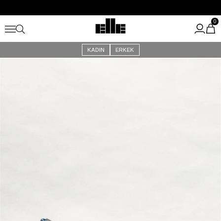
Büyük Yaz İndirimi Başladı!
Kargo Ücretsiz!
0
KADIN
ERKEK