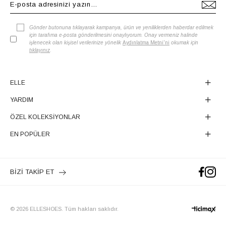
Gönder butonuna tıklayarak kampanya, ürün ve yeniliklerden haberdar edilmek
için tarafıma e-posta gönderilmesini onaylıyorum. Onay vermeniz halinde
işlenecek olan kişisel verilerinize yönelik
Aydınlatma Metni'ni
okumak için
tıklayınız
.
ELLE
YARDIM
ÖZEL KOLEKSİYONLAR
EN POPÜLER
BİZİ TAKİP ET
© 2026 ELLESHOES. Tüm hakları saklıdır.