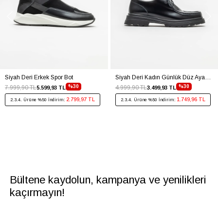
Siyah Deri Erkek Spor Bot
Siyah Deri Kadın Günlük Düz Ayakkabı
%30
%30
7.999,90 TL
4.999,90 TL
5.599,93 TL
3.499,93 TL
2.799,97 TL
1.749,96 TL
2.3.4. Ürüne %50 İndirim:
2.3.4. Ürüne %50 İndirim:
Bültene kaydolun, kampanya ve yenilikleri
kaçırmayın!