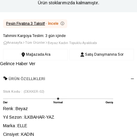
Ürün stoklarımızda kalmamıştır.
Peşin Fiyatına 3 Taksit!
·
İncele
ⓘ
Tahmini Kargoya Teslim: 3 gün içinde
Anasayfa
Tüm Ürünler
Beyaz Kadın Topuklu Ayakkabı
Mağazada Ara
Satış Danışmanına Sor
Gelince Haber Ver
ÜRÜN ÖZELLIKLERI
Stok Kodu
(DEKKER-02)
Renk
Beyaz
Yıl Sezon
İLKBAHAR-YAZ
Marka
ELLE
Cinsiyet
KADIN