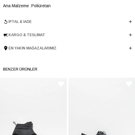
Ana Malzeme
Poliüretan
Astar Malzemesi
Poliüretan
İPTAL & İADE
Topuk Boyu
6 cm
Taban Malzemesi
Microlight
KARGO & TESLIMAT
Ürün Cinsi
Orta Topuk
Tema
TRANSPARENCY
EN YAKIN MAĞAZALARIMIZ
Menşei
TURKIYE
Ürün Grubu
AYAKKABI
BENZER ÜRÜNLER