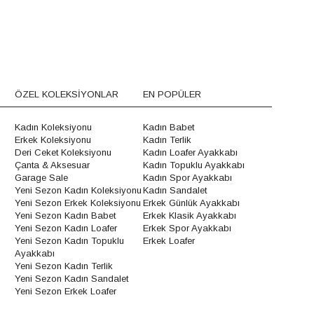
ÖZEL KOLEKSİYONLAR
EN POPÜLER
Kadın Koleksiyonu
Kadın Babet
Erkek Koleksiyonu
Kadın Terlik
Deri Ceket Koleksiyonu
Kadın Loafer Ayakkabı
Çanta & Aksesuar
Kadın Topuklu Ayakkabı
Garage Sale
Kadın Spor Ayakkabı
Yeni Sezon Kadın Koleksiyonu
Kadın Sandalet
Yeni Sezon Erkek Koleksiyonu
Erkek Günlük Ayakkabı
Yeni Sezon Kadın Babet
Erkek Klasik Ayakkabı
Yeni Sezon Kadın Loafer
Erkek Spor Ayakkabı
Yeni Sezon Kadın Topuklu
Erkek Loafer
Ayakkabı
Yeni Sezon Kadın Terlik
Yeni Sezon Kadın Sandalet
Yeni Sezon Erkek Loafer