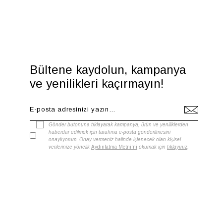
Bültene kaydolun, kampanya
ve yenilikleri kaçırmayın!
Gönder butonuna tıklayarak kampanya, ürün ve yeniliklerden
haberdar edilmek için tarafıma e-posta gönderilmesini
onaylıyorum. Onay vermeniz halinde işlenecek olan kişisel
verilerinize yönelik
Aydınlatma Metni'ni
okumak için
tıklayınız
.