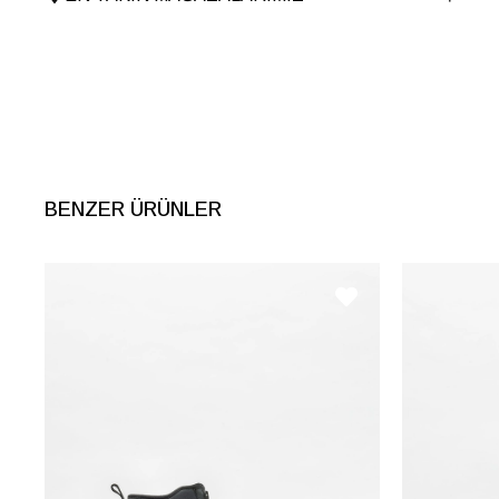
Taban Yüksekliği
6 cm
Menşei
TURKIYE
Ürün Grubu
AYAKKABI
BENZER ÜRÜNLER