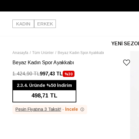
KADIN
ERKEK
YENİ SEZO
Anasayfa
Tüm Ürünler
Beyaz Kadın Spor Ayakkabı
Beyaz Kadın Spor Ayakkabı
1.424,90 TL
997,43 TL
%
30
İNDIRIM
2.3.4. Üründe %50 İndirim
498,71 TL
Peşin Fiyatına 3 Taksit!
·
İncele
ⓘ