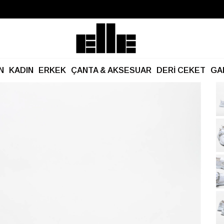
Büyük Yaz İndirimi Başladı!
Kargo Ücretsiz!
N
KADIN
ERKEK
ÇANTA & AKSESUAR
DERİ CEKET
GA