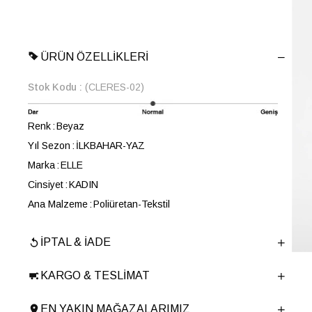
ÜRÜN ÖZELLIKLERI
Stok Kodu
(CLERES-02)
Renk
Beyaz
Yıl Sezon
İLKBAHAR-YAZ
Marka
ELLE
Cinsiyet
KADIN
Ana Malzeme
Poliüretan-Tekstil
Astar Malzemesi
Tekstil
İPTAL & İADE
Topuk Boyu
6 cm
Taban Malzemesi
Poliüretan
KARGO & TESLIMAT
Ürün Cinsi
Chunky
Tema
Puffer
EN YAKIN MAĞAZALARIMIZ