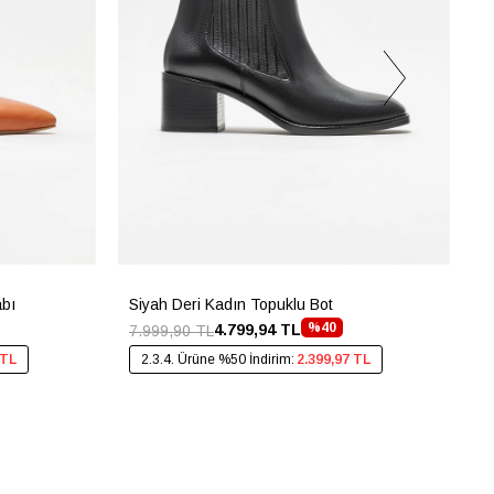
abı
Siyah Deri Kadın Topuklu Bot
G
%40
4.799,94 TL
7.999,90 TL
4
 TL
2.3.4. Ürüne %50 İndirim:
2.399,97 TL