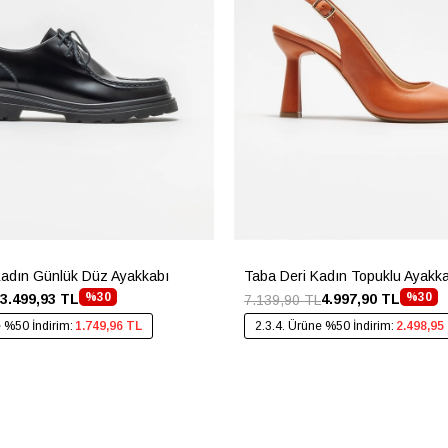
Kadın Günlük Düz Ayakkabı
Taba Deri Kadın Topuklu Ayakk
%30
%30
3.499,93 TL
4.997,90 TL
7.139,90 TL
e %50 İndirim:
1.749,96 TL
2.3.4. Ürüne %50 İndirim:
2.498,95