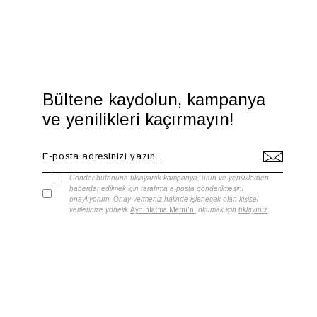
Bültene kaydolun, kampanya
ve yenilikleri kaçırmayın!
Gönder butonuna tıklayarak kampanya, ürün ve yeniliklerden
haberdar edilmek için tarafıma e-posta gönderilmesini
onaylıyorum. Onay vermeniz halinde işlenecek olan kişisel
verilerinize yönelik
Aydınlatma Metni'ni
okumak için
tıklayınız
.