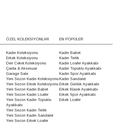
ÖZEL KOLEKSİYONLAR
EN POPÜLER
Kadın Koleksiyonu
Kadın Babet
Erkek Koleksiyonu
Kadın Terlik
Deri Ceket Koleksiyonu
Kadın Loafer Ayakkabı
Çanta & Aksesuar
Kadın Topuklu Ayakkabı
Garage Sale
Kadın Spor Ayakkabı
Yeni Sezon Kadın Koleksiyonu
Kadın Sandalet
Yeni Sezon Erkek Koleksiyonu
Erkek Günlük Ayakkabı
Yeni Sezon Kadın Babet
Erkek Klasik Ayakkabı
Yeni Sezon Kadın Loafer
Erkek Spor Ayakkabı
Yeni Sezon Kadın Topuklu
Erkek Loafer
Ayakkabı
Yeni Sezon Kadın Terlik
Yeni Sezon Kadın Sandalet
Yeni Sezon Erkek Loafer