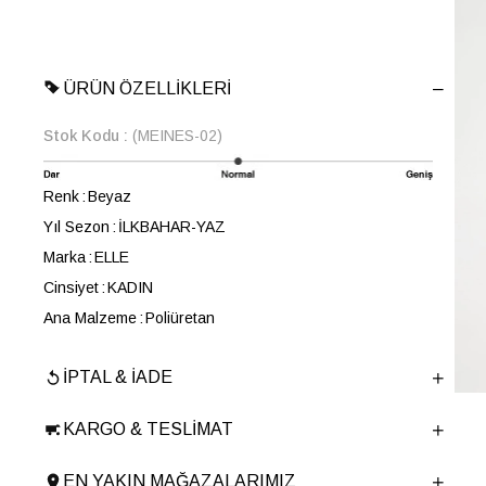
ÜRÜN ÖZELLIKLERI
Stok Kodu
(MEINES-02)
Renk
Beyaz
Yıl Sezon
İLKBAHAR-YAZ
Marka
ELLE
Cinsiyet
KADIN
Ana Malzeme
Poliüretan
Astar Malzemesi
Poliüretan
İPTAL & İADE
Topuk Boyu
1 cm
Taban Malzemesi
TERMO
KARGO & TESLIMAT
Ürün Cinsi
Düz Parmak Arası
Tema
Jewels
EN YAKIN MAĞAZALARIMIZ