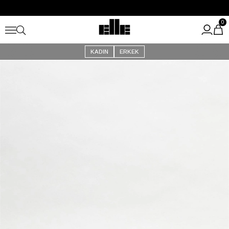
Büyük Yaz İndirimi Başladı!
Kargo Ücretsiz!
0
KADIN
ERKEK