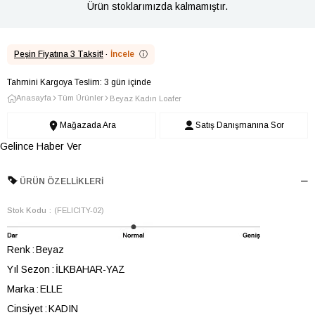
Ürün stoklarımızda kalmamıştır.
Peşin Fiyatına 3 Taksit!
·
İncele
ⓘ
Tahmini Kargoya Teslim: 3 gün içinde
Anasayfa
Tüm Ürünler
Beyaz Kadın Loafer
Mağazada Ara
Satış Danışmanına Sor
Gelince Haber Ver
ÜRÜN ÖZELLIKLERI
Stok Kodu
(FELICITY-02)
Renk
Beyaz
Yıl Sezon
İLKBAHAR-YAZ
Marka
ELLE
Cinsiyet
KADIN