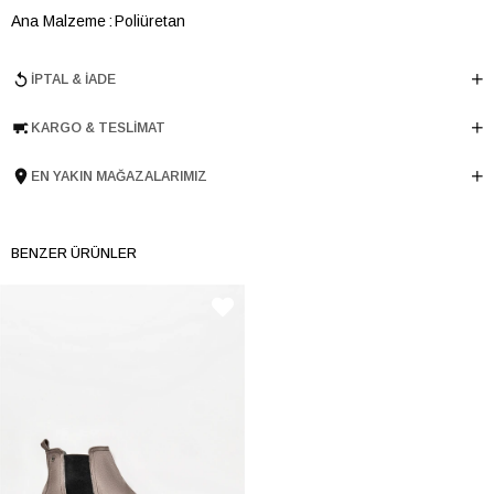
Ana Malzeme
Poliüretan
Astar Malzemesi
Astarsız
İPTAL & İADE
Topuk Boyu
2 cm
Taban Malzemesi
TERMO
KARGO & TESLIMAT
Ürün Cinsi
Loafer
Menşei
TURKIYE
EN YAKIN MAĞAZALARIMIZ
Ürün Grubu
AYAKKABI
BENZER ÜRÜNLER