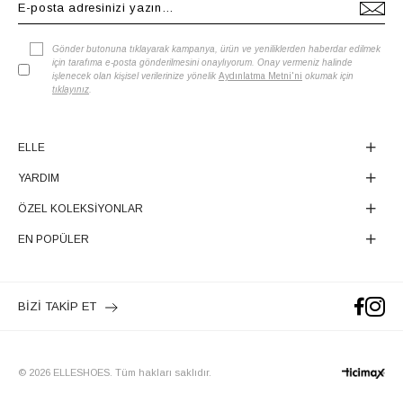
Gönder butonuna tıklayarak kampanya, ürün ve yeniliklerden haberdar edilmek
için tarafıma e-posta gönderilmesini onaylıyorum. Onay vermeniz halinde
işlenecek olan kişisel verilerinize yönelik
Aydınlatma Metni'ni
okumak için
tıklayınız
.
ELLE
YARDIM
ÖZEL KOLEKSİYONLAR
EN POPÜLER
BİZİ TAKİP ET
© 2026 ELLESHOES. Tüm hakları saklıdır.