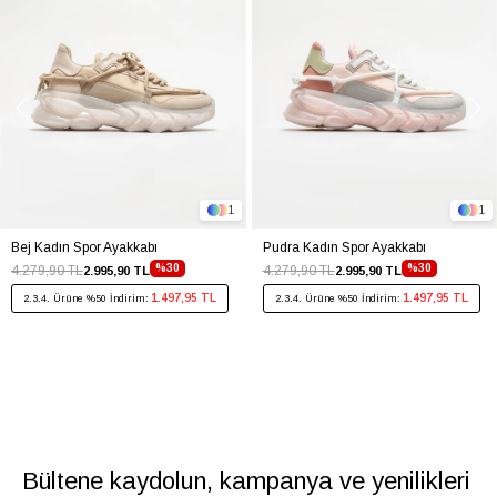
1
1
Bej Kadın Spor Ayakkabı
Pudra Kadın Spor Ayakkabı
%30
%30
4.279,90 TL
4.279,90 TL
2.995,90 TL
2.995,90 TL
1.497,95 TL
1.497,95 TL
2.3.4. Ürüne %50 İndirim:
2.3.4. Ürüne %50 İndirim:
Bültene kaydolun, kampanya ve yenilikleri