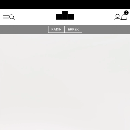
Büyük Yaz İndirimi Başladı!
Kargo Ücretsiz!
0
KADIN
ERKEK