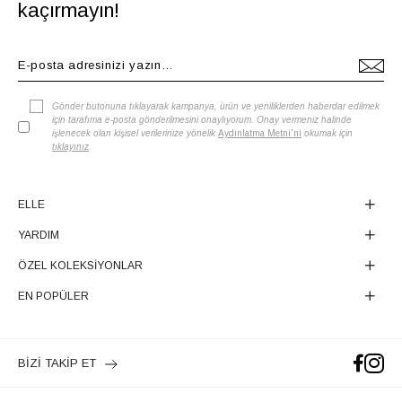
kaçırmayın!
Gönder butonuna tıklayarak kampanya, ürün ve yeniliklerden haberdar edilmek
için tarafıma e-posta gönderilmesini onaylıyorum. Onay vermeniz halinde
işlenecek olan kişisel verilerinize yönelik
Aydınlatma Metni'ni
okumak için
tıklayınız
.
ELLE
YARDIM
ÖZEL KOLEKSİYONLAR
EN POPÜLER
BİZİ TAKİP ET