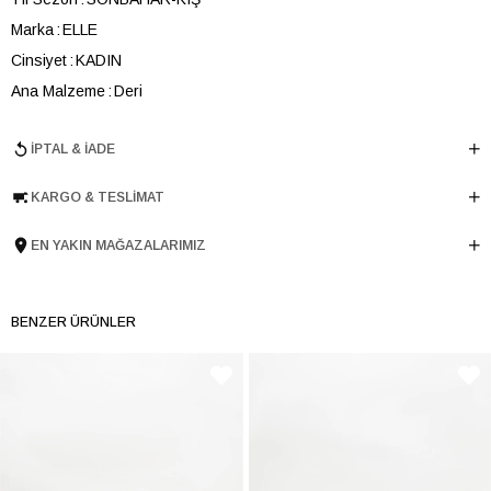
Marka
ELLE
Cinsiyet
KADIN
Ana Malzeme
Deri
Astar Malzemesi
Deri
İPTAL & İADE
Topuk Boyu
3 cm
Taban Malzemesi
TERMO
KARGO & TESLIMAT
Ürün Cinsi
Havuz
Tema
Logomania
EN YAKIN MAĞAZALARIMIZ
Taban Yüksekliği
3 cm
Menşei
TURKIYE
BENZER ÜRÜNLER
Ürün Grubu
AYAKKABI