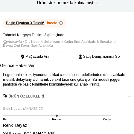
Ürün stoklarımızda kalmamıştır.
Peşin Fiyatına 3 Taksit!
·
İncele
ⓘ
Tahmini Kargoya Teslim: 3 gün içinde
Anasayfa
Elle Kadın Koleksiyonu
Kadın Spor Ayakkabı & Sneaker
Beyaz Deri Kadın Spor Ayakkabı
Mağazada Ara
Satış Danışmanına Sor
Gelince Haber Ver
Logomania koleksiyonunun dikkat çeken spor modellerinden deri ayakkabı
metalik detaylarıyla dinamik ve aktif tarzı öne çıkarıyor. Bu modeli jogger
pantolon ve basic t-shirtlerle kombinleyerek kullanabilirsiniz.
ÜRÜN ÖZELLIKLERI
Stok Kodu
(ANNASE-02)
Renk
Beyaz
Yıl Sezon
SONBAHAR-KIŞ