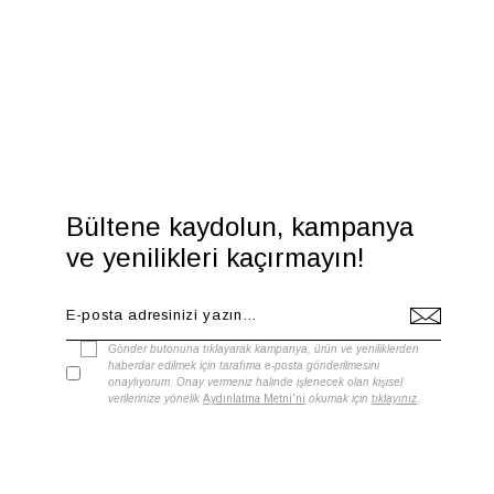
Bültene kaydolun, kampanya
ve yenilikleri kaçırmayın!
Gönder butonuna tıklayarak kampanya, ürün ve yeniliklerden
haberdar edilmek için tarafıma e-posta gönderilmesini
onaylıyorum. Onay vermeniz halinde işlenecek olan kişisel
verilerinize yönelik
Aydınlatma Metni'ni
okumak için
tıklayınız
.