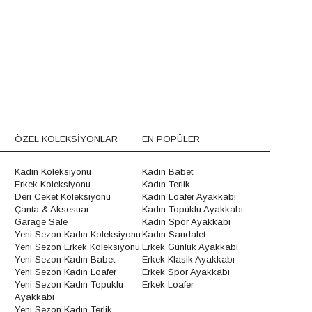
ÖZEL KOLEKSİYONLAR
EN POPÜLER
Kadın Koleksiyonu
Kadın Babet
Erkek Koleksiyonu
Kadın Terlik
Deri Ceket Koleksiyonu
Kadın Loafer Ayakkabı
Çanta & Aksesuar
Kadın Topuklu Ayakkabı
Garage Sale
Kadın Spor Ayakkabı
Yeni Sezon Kadın Koleksiyonu
Kadın Sandalet
Yeni Sezon Erkek Koleksiyonu
Erkek Günlük Ayakkabı
Yeni Sezon Kadın Babet
Erkek Klasik Ayakkabı
Yeni Sezon Kadın Loafer
Erkek Spor Ayakkabı
Yeni Sezon Kadın Topuklu
Erkek Loafer
Ayakkabı
Yeni Sezon Kadın Terlik