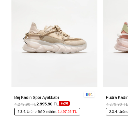
1
Bej Kadın Spor Ayakkabı
Pudra Kadın
%30
2.995,90 TL
4.279,90 TL
4.279,90 TL
2.3.4. Ürüne %50 İndirim:
1.497,95 TL
2.3.4. Ürün