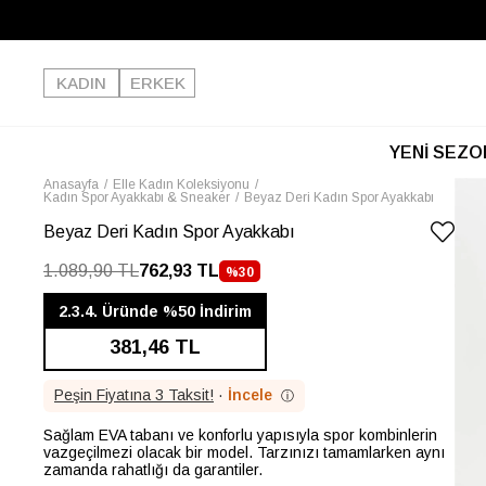
KADIN
ERKEK
YENİ SEZO
Anasayfa
Elle Kadın Koleksiyonu
Kadın Spor Ayakkabı & Sneaker
Beyaz Deri Kadın Spor Ayakkabı
Beyaz Deri Kadın Spor Ayakkabı
1.089,90 TL
762,93 TL
%
30
İNDIRIM
2.3.4. Üründe %50 İndirim
381,46 TL
Peşin Fiyatına 3 Taksit!
·
İncele
ⓘ
Sağlam EVA tabanı ve konforlu yapısıyla spor kombinlerin
vazgeçilmezi olacak bir model. Tarzınızı tamamlarken aynı
zamanda rahatlığı da garantiler.