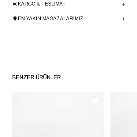
KARGO & TESLIMAT
Ürün Cinsi
Havuz
Taban Yüksekliği
3 cm
EN YAKIN MAĞAZALARIMIZ
Menşei
TURKIYE
Ürün Grubu
AYAKKABI
BENZER ÜRÜNLER