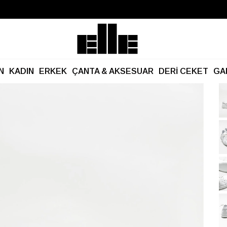
Büyük Yaz İndirimi Başladı!
Kargo Ücretsiz!
N
KADIN
ERKEK
ÇANTA & AKSESUAR
DERİ CEKET
GA