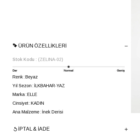
ÜRÜN ÖZELLIKLERI
Stok Kodu
(ZELINA-02)
Renk
Beyaz
Yıl Sezon
İLKBAHAR-YAZ
Marka
ELLE
Cinsiyet
KADIN
Ana Malzeme
İnek Derisi
Astar Malzemesi
İnek Derisi
İPTAL & İADE
Topuk Boyu
3 cm
Taban Malzemesi
EVA