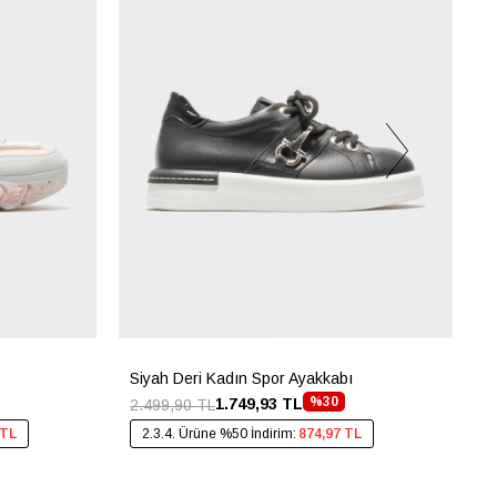
Siyah Deri Kadın Spor Ayakkabı
B
%30
1.749,93 TL
2.499,90 TL
2
 TL
2.3.4. Ürüne %50 İndirim:
874,97 TL