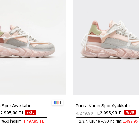
1
 Spor Ayakkabı
Pudra Kadın Spor Ayakkabı
%30
%30
2.995,90 TL
2.995,90 TL
4.279,90 TL
e %50 İndirim:
1.497,95 TL
2.3.4. Ürüne %50 İndirim:
1.497,95