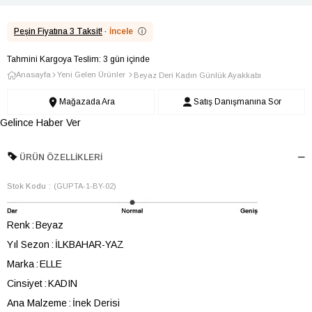
Peşin Fiyatına 3 Taksit!
·
İncele
ⓘ
Tahmini Kargoya Teslim: 3 gün içinde
Anasayfa
Yeni Gelen Ürünler
Beyaz Deri Kadın Günlük Ayakkabı
Mağazada Ara
Satış Danışmanına Sor
Gelince Haber Ver
ÜRÜN ÖZELLIKLERI
Stok Kodu
(GUPTA-1-BY-02)
Renk
Beyaz
Yıl Sezon
İLKBAHAR-YAZ
Marka
ELLE
Cinsiyet
KADIN
Ana Malzeme
İnek Derisi