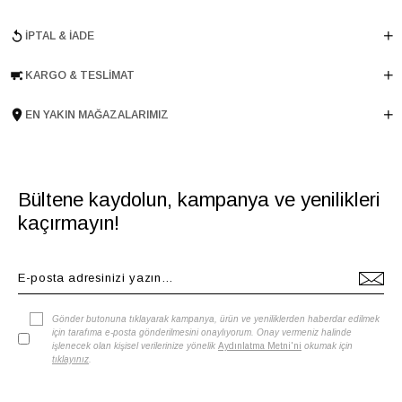
Astar Malzemesi
İnek Derisi
İPTAL & İADE
Topuk Boyu
1 cm
Taban Malzemesi
TPU
KARGO & TESLIMAT
Ürün Cinsi
Babet
Menşei
TURKIYE
EN YAKIN MAĞAZALARIMIZ
Ürün Grubu
AYAKKABI
İnternet Kategorisi
Babet/Loafer
Bültene kaydolun, kampanya ve yenilikleri
kaçırmayın!
Gönder butonuna tıklayarak kampanya, ürün ve yeniliklerden haberdar edilmek
için tarafıma e-posta gönderilmesini onaylıyorum. Onay vermeniz halinde
işlenecek olan kişisel verilerinize yönelik
Aydınlatma Metni'ni
okumak için
tıklayınız
.