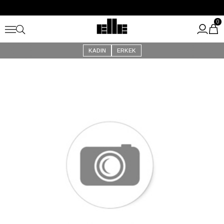
Büyük Yaz İndirimi Başladı!
Kargo Ücretsiz!
0
KADIN
ERKEK