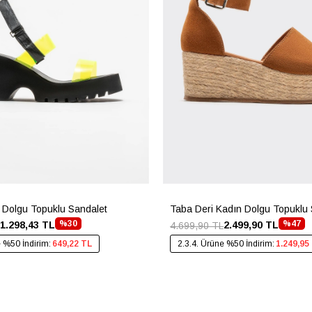
 Dolgu Topuklu Sandalet
Taba Deri Kadın Dolgu Topuklu 
%30
%47
1.298,43 TL
2.499,90 TL
4.699,90 TL
e %50 İndirim:
649,22 TL
2.3.4. Ürüne %50 İndirim:
1.249,95