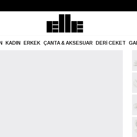
Büyük Yaz İndirimi Başladı!
Kargo Ücretsiz!
N
KADIN
ERKEK
ÇANTA & AKSESUAR
DERİ CEKET
GA