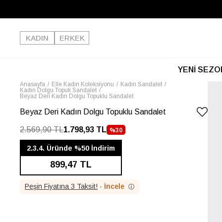
KADIN
ERKEK
YENİ SEZO
Anasayfa
Elle Kadın Koleksiyonu
Kadın Sandalet
Kadın Dolgu Topuk Sandalet
Beyaz Deri Kadın Dolgu Topuklu Sandalet
Beyaz Deri Kadın Dolgu Topuklu Sandalet
2.569,90 TL
1.798,93 TL
%
30
İNDIRIM
2.3.4. Üründe %50 İndirim
899,47 TL
Peşin Fiyatına 3 Taksit!
·
İncele
ⓘ