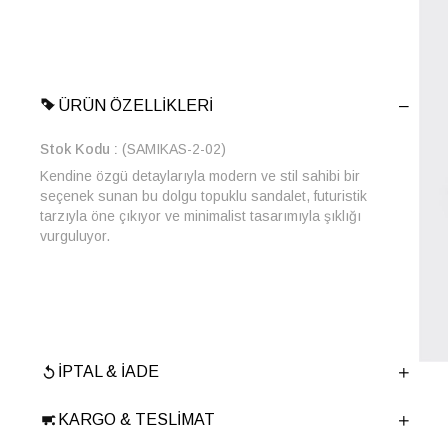
ÜRÜN ÖZELLIKLERI
Stok Kodu
(SAMIKAS-2-02)
Kendine özgü detaylarıyla modern ve stil sahibi bir
seçenek sunan bu dolgu topuklu sandalet, futuristik
tarzıyla öne çıkıyor ve minimalist tasarımıyla şıklığı
vurguluyor.
Renk
Beyaz
İPTAL & İADE
Yıl Sezon
İLKBAHAR-YAZ
Marka
ELLE
KARGO & TESLIMAT
Cinsiyet
KADIN