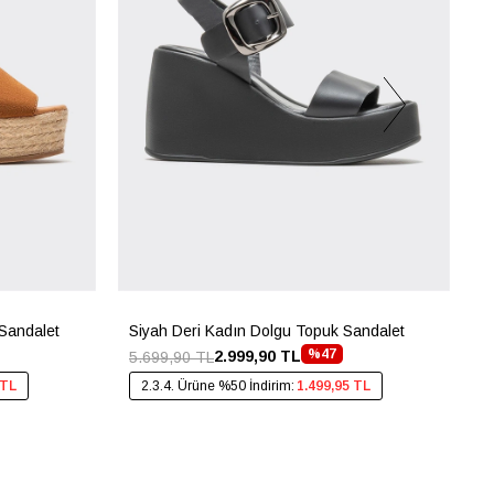
Sandalet
Siyah Deri Kadın Dolgu Topuk Sandalet
N
%47
2.999,90 TL
5.699,90 TL
5
 TL
2.3.4. Ürüne %50 İndirim:
1.499,95 TL