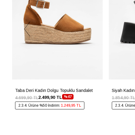
Taba Deri Kadın Dolgu Topuklu Sandalet
Siyah Kadın
%47
2.499,90 TL
4.699,90 TL
1.854,90 TL
2.3.4. Ürüne %50 İndirim:
1.249,95 TL
2.3.4. Ürün