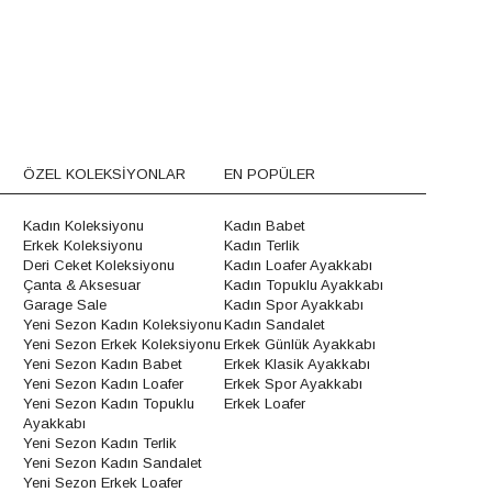
ÖZEL KOLEKSİYONLAR
EN POPÜLER
Kadın Koleksiyonu
Kadın Babet
Erkek Koleksiyonu
Kadın Terlik
Deri Ceket Koleksiyonu
Kadın Loafer Ayakkabı
Çanta & Aksesuar
Kadın Topuklu Ayakkabı
Garage Sale
Kadın Spor Ayakkabı
Yeni Sezon Kadın Koleksiyonu
Kadın Sandalet
Yeni Sezon Erkek Koleksiyonu
Erkek Günlük Ayakkabı
Yeni Sezon Kadın Babet
Erkek Klasik Ayakkabı
Yeni Sezon Kadın Loafer
Erkek Spor Ayakkabı
Yeni Sezon Kadın Topuklu
Erkek Loafer
Ayakkabı
Yeni Sezon Kadın Terlik
Yeni Sezon Kadın Sandalet
Yeni Sezon Erkek Loafer