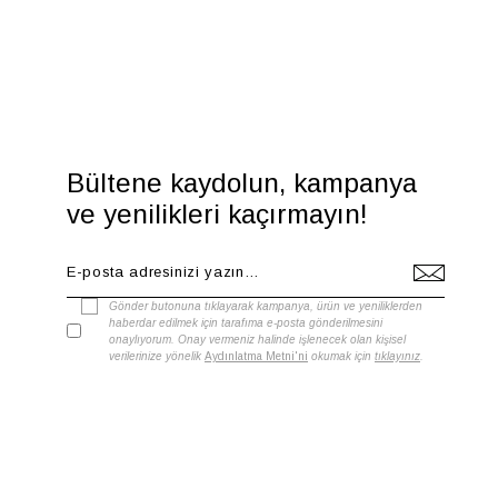
Bültene kaydolun, kampanya
ve yenilikleri kaçırmayın!
Gönder butonuna tıklayarak kampanya, ürün ve yeniliklerden
haberdar edilmek için tarafıma e-posta gönderilmesini
onaylıyorum. Onay vermeniz halinde işlenecek olan kişisel
verilerinize yönelik
Aydınlatma Metni'ni
okumak için
tıklayınız
.