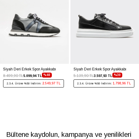
Siyah Deri Erkek Spor Ayakkabı
Siyah Deri Erkek Spor Ayakkabı
%40
%30
8.499,90 TL
5.139,90 TL
5.099,94 TL
3.597,93 TL
2.549,97 TL
1.798,96 TL
2.3.4. Ürüne %50 İndirim:
2.3.4. Ürüne %50 İndirim:
Bültene kaydolun, kampanya ve yenilikleri