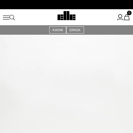
Büyük Yaz İndirimi Başladı!
Kargo Ücretsiz!
0
KADIN
ERKEK