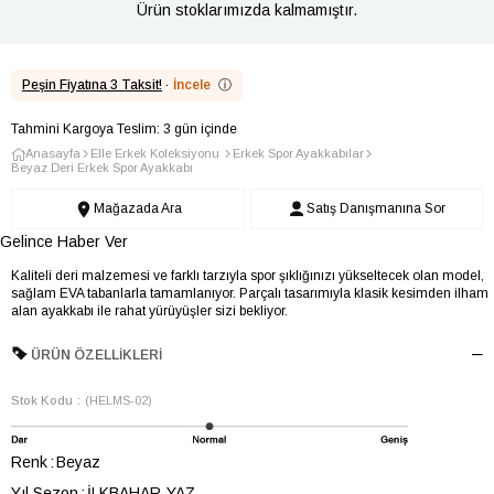
Ürün stoklarımızda kalmamıştır.
Peşin Fiyatına 3 Taksit!
·
İncele
ⓘ
Tahmini Kargoya Teslim: 3 gün içinde
Anasayfa
Elle Erkek Koleksiyonu
Erkek Spor Ayakkabılar
Beyaz Deri Erkek Spor Ayakkabı
Mağazada Ara
Satış Danışmanına Sor
Gelince Haber Ver
Kaliteli deri malzemesi ve farklı tarzıyla spor şıklığınızı yükseltecek olan model,
sağlam EVA tabanlarla tamamlanıyor. Parçalı tasarımıyla klasik kesimden ilham
alan ayakkabı ile rahat yürüyüşler sizi bekliyor.
ÜRÜN ÖZELLIKLERI
Stok Kodu
(HELMS-02)
Renk
Beyaz
Yıl Sezon
İLKBAHAR-YAZ