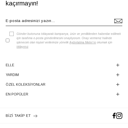
kaçırmayın!
Gönder butonuna tıklayarak kampanya, ürün ve yeniliklerden haberdar edilmek
için tarafıma e-posta gönderilmesini onaylıyorum. Onay vermeniz halinde
işlenecek olan kişisel verilerinize yönelik
Aydınlatma Metni'ni
okumak için
tıklayınız
.
ELLE
YARDIM
ÖZEL KOLEKSİYONLAR
EN POPÜLER
BİZİ TAKİP ET