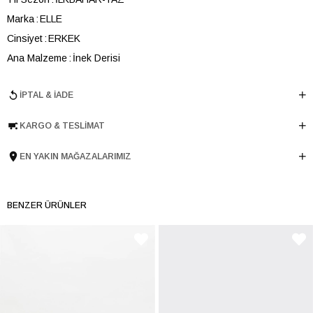
Marka
ELLE
Cinsiyet
ERKEK
Ana Malzeme
İnek Derisi
Astar Malzemesi
Tekstil
İPTAL & İADE
Topuk Boyu
3.5 cm
Taban Malzemesi
EVA
KARGO & TESLIMAT
Ürün Cinsi
Havuz
Taban Yüksekliği
3.5 cm
EN YAKIN MAĞAZALARIMIZ
Menşei
TURKIYE
Ürün Grubu
AYAKKABI
BENZER ÜRÜNLER