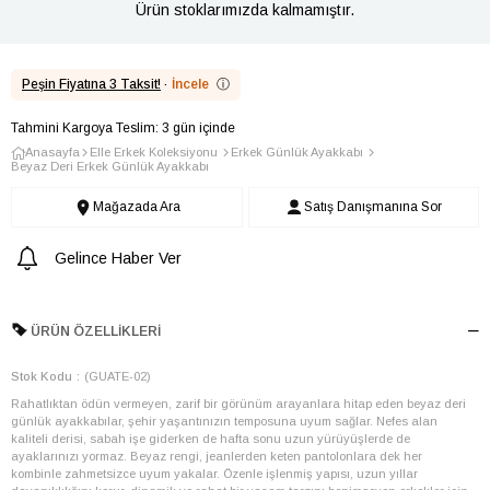
Ürün stoklarımızda kalmamıştır.
Peşin Fiyatına 3 Taksit!
·
İncele
ⓘ
Tahmini Kargoya Teslim: 3 gün içinde
Anasayfa
Elle Erkek Koleksiyonu
Erkek Günlük Ayakkabı
Beyaz Deri Erkek Günlük Ayakkabı
Mağazada Ara
Satış Danışmanına Sor
Gelince Haber Ver
ÜRÜN ÖZELLIKLERI
Stok Kodu
(GUATE-02)
Rahatlıktan ödün vermeyen, zarif bir görünüm arayanlara hitap eden beyaz deri
günlük ayakkabılar, şehir yaşantınızın temposuna uyum sağlar. Nefes alan
kaliteli derisi, sabah işe giderken de hafta sonu uzun yürüyüşlerde de
ayaklarınızı yormaz. Beyaz rengi, jeanlerden keten pantolonlara dek her
kombinle zahmetsizce uyum yakalar. Özenle işlenmiş yapısı, uzun yıllar