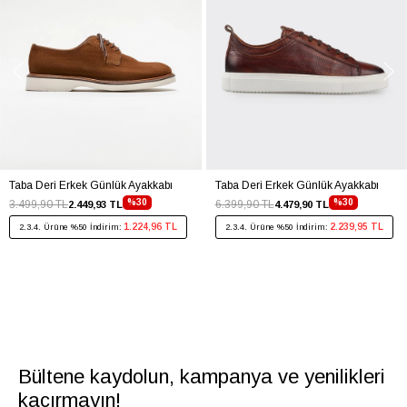
Taba Deri Erkek Günlük Ayakkabı
Taba Deri Erkek Günlük Ayakkabı
%30
%30
3.499,90 TL
6.399,90 TL
2.449,93 TL
4.479,90 TL
1.224,96 TL
2.239,95 TL
2.3.4. Ürüne %50 İndirim:
2.3.4. Ürüne %50 İndirim:
Bültene kaydolun, kampanya ve yenilikleri
kaçırmayın!