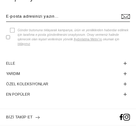
Gönder butonuna tıklayarak kampanya, ürün ve yeniliklerden haberdar edilmek
için tarafıma e-posta gönderilmesini onaylıyorum. Onay vermeniz halinde
işlenecek olan kişisel verilerinize yönelik
Aydınlatma Metni'ni
okumak için
tıklayınız
.
ELLE
YARDIM
ÖZEL KOLEKSİYONLAR
EN POPÜLER
BİZİ TAKİP ET