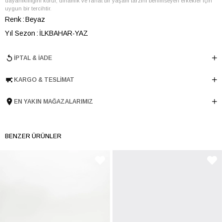
dayanıklılığını korur, dinamik ve rahat bir yaşam tarzını benimseyen erkekler için
uygun bir tercihtir.
Renk
Beyaz
Yıl Sezon
İLKBAHAR-YAZ
Marka
ELLE
İPTAL & İADE
Cinsiyet
ERKEK
Ana Malzeme
İnek Derisi
KARGO & TESLIMAT
Astar Malzemesi
Tekstil
EN YAKIN MAĞAZALARIMIZ
Topuk Boyu
3 cm
Taban Malzemesi
Kauçuk
Ürün Cinsi
Casual
BENZER ÜRÜNLER
Taban Yüksekliği
3 cm
Menşei
TURKIYE
Ürün Grubu
AYAKKABI