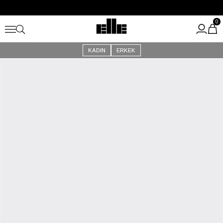
Büyük Yaz İndirimi Başladı!
Kargo Ücretsiz!
0
KADIN
ERKEK