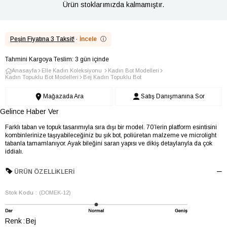
Ürün stoklarımızda kalmamıştır.
Peşin Fiyatına 3 Taksit!
·
İncele
ⓘ
Tahmini Kargoya Teslim: 3 gün içinde
Anasayfa
Elle Kadın Koleksiyonu
Kadın Bot Modelleri
Kadın Topuklu Bot Modelleri
Bej Kadın Topuklu Bot
Mağazada Ara
Satış Danışmanına Sor
Gelince Haber Ver
Farklı taban ve topuk tasarımıyla sıra dışı bir model. 70’lerin platform esintisini
kombinlerinize taşıyabileceğiniz bu şık bot, poliüretan malzeme ve microlight
tabanla tamamlanıyor. Ayak bileğini saran yapısı ve dikiş detaylarıyla da çok
iddialı.
ÜRÜN ÖZELLIKLERI
Stok Kodu
(DOMEK-12)
Renk
Bej