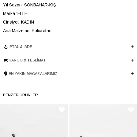
Yıl Sezon
SONBAHAR-KIŞ
Marka
ELLE
Cinsiyet
KADIN
Ana Malzeme
Poliüretan
Astar Malzemesi
Tekstil
İPTAL & İADE
Topuk Boyu
14
Taban Malzemesi
Microlight
KARGO & TESLIMAT
Ürün Cinsi
Klasik Yüksek Topuk
Tema
Platform
EN YAKIN MAĞAZALARIMIZ
Taban Yüksekliği
6 cm
Menşei
TURKIYE
BENZER ÜRÜNLER
Ürün Grubu
BOT