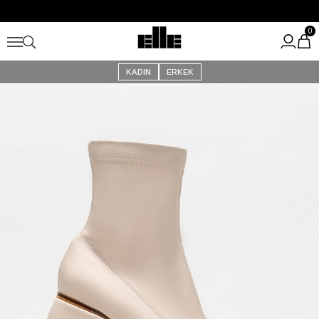
Büyük Yaz İndirimi Başladı!
Kargo Ücretsiz!
0
KADIN
ERKEK