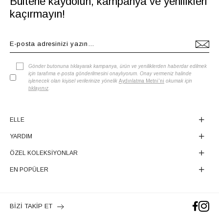
Bültene kaydolun, kampanya ve yenilikleri
kaçırmayın!
Gönder butonuna tıklayarak kampanya, ürün ve yeniliklerden haberdar edilmek
için tarafıma e-posta gönderilmesini onaylıyorum. Onay vermeniz halinde
işlenecek olan kişisel verilerinize yönelik
Aydınlatma Metni'ni
okumak için
tıklayınız
.
ELLE
YARDIM
ÖZEL KOLEKSİYONLAR
EN POPÜLER
BİZİ TAKİP ET