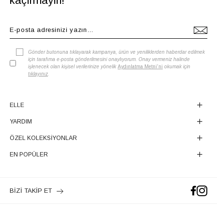
kaçırmayın!
Gönder butonuna tıklayarak kampanya, ürün ve yeniliklerden haberdar edilmek
için tarafıma e-posta gönderilmesini onaylıyorum. Onay vermeniz halinde
işlenecek olan kişisel verilerinize yönelik
Aydınlatma Metni'ni
okumak için
tıklayınız
.
ELLE
YARDIM
ÖZEL KOLEKSİYONLAR
EN POPÜLER
BİZİ TAKİP ET