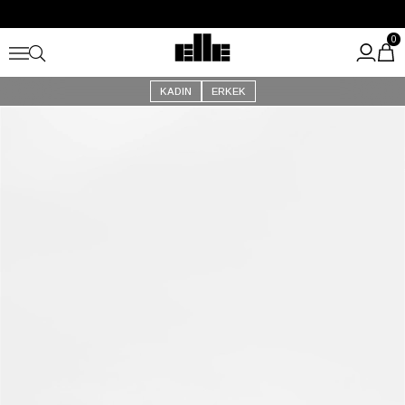
Büyük Yaz İndirimi Başladı!
Kargo Ücretsiz!
0
KADIN
ERKEK