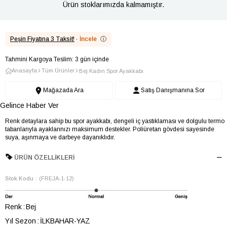
Ürün stoklarımızda kalmamıştır.
Peşin Fiyatına 3 Taksit!
·
İncele
ⓘ
Tahmini Kargoya Teslim: 3 gün içinde
Anasayfa
Tüm Ürünler
Bej Kadın Spor Ayakkabı
Mağazada Ara
Satış Danışmanına Sor
Gelince Haber Ver
Renk detaylara sahip bu spor ayakkabı, dengeli iç yastıklaması ve dolgulu termo
tabanlarıyla ayaklarınızı maksimum destekler. Poliüretan gövdesi sayesinde
suya, aşınmaya ve darbeye dayanıklıdır.
ÜRÜN ÖZELLIKLERI
Stok Kodu
(FREJA-1-12)
Renk
Bej
Yıl Sezon
İLKBAHAR-YAZ