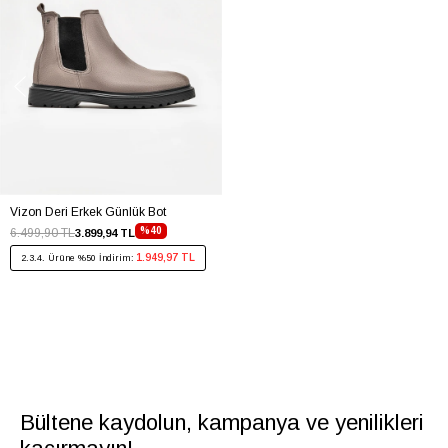
Vizon Deri Erkek Günlük Bot
%40
6.499,90 TL
3.899,94 TL
1.949,97 TL
2.3.4. Ürüne %50 İndirim:
Bültene kaydolun, kampanya ve yenilikleri