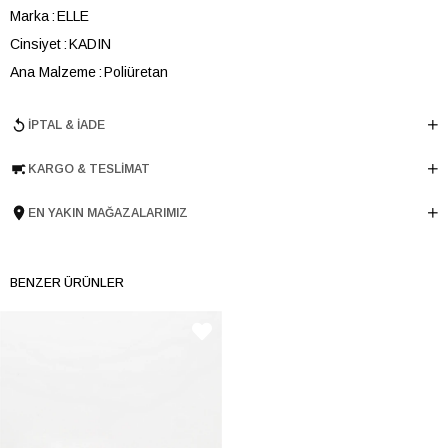
Marka
ELLE
Cinsiyet
KADIN
Ana Malzeme
Poliüretan
Astar Malzemesi
Tekstil
İPTAL & İADE
Topuk Boyu
3 cm
Taban Malzemesi
TERMO
KARGO & TESLIMAT
Ürün Cinsi
Retro
Taban Yüksekliği
3 cm
EN YAKIN MAĞAZALARIMIZ
Menşei
TURKIYE
Ürün Grubu
AYAKKABI
BENZER ÜRÜNLER