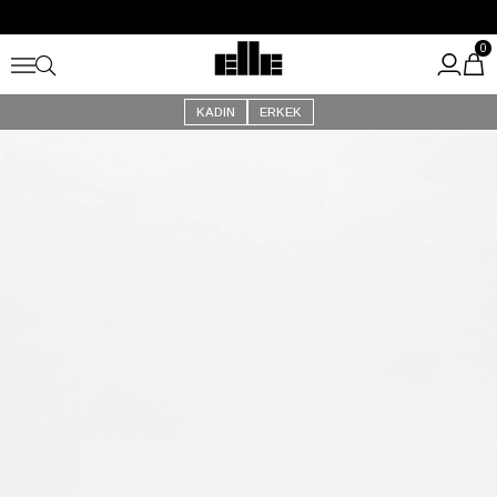
Büyük Yaz İndirimi Başladı!
Kargo Ücretsiz!
0
KADIN
ERKEK