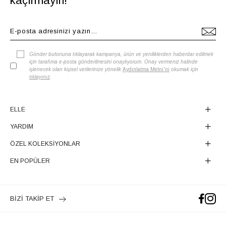
kaçırmayın!
Gönder butonuna tıklayarak kampanya, ürün ve yeniliklerden haberdar edilmek
için tarafıma e-posta gönderilmesini onaylıyorum. Onay vermeniz halinde
işlenecek olan kişisel verilerinize yönelik
Aydınlatma Metni'ni
okumak için
tıklayınız
.
ELLE
YARDIM
ÖZEL KOLEKSİYONLAR
EN POPÜLER
BİZİ TAKİP ET