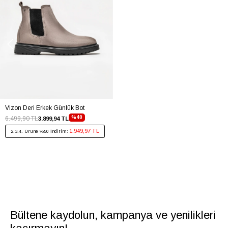
Vizon Deri Erkek Günlük Bot
%40
6.499,90 TL
3.899,94 TL
1.949,97 TL
2.3.4. Ürüne %50 İndirim:
Bültene kaydolun, kampanya ve yenilikleri