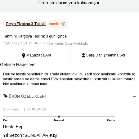
Ürün stoklarımızda kalmamıştır.
Peşin Fiyatına 3 Taksit!
·
İncele
ⓘ
Tahmini Kargoya Teslim: 3 gün içinde
Anasayfa
Tüm Ürünler
Bej Kadın Spor Ayakkabı
Mağazada Ara
Satış Danışmanına Sor
Gelince Haber Ver
Deri ve tekstil panellerin bir arada kullanıldığı bu zarif spor ayakkabı, konforlu iç
yastıklaması ve darbe emici EVA tabanları sayesinde uzun süreli kullanımlarda
bile ayaklarınızı rahat tutar.
ÜRÜN ÖZELLIKLERI
Stok Kodu
(TUTKUW-12)
Renk
Bej
Yıl Sezon
SONBAHAR-KIŞ