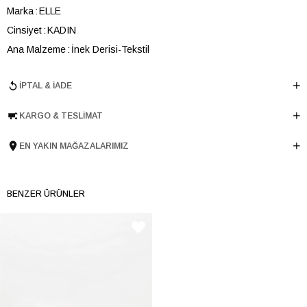
Marka
ELLE
Cinsiyet
KADIN
Ana Malzeme
İnek Derisi-Tekstil
Astar Malzemesi
Tekstil
İPTAL & İADE
Topuk Boyu
4 cm
Taban Malzemesi
EVA
KARGO & TESLIMAT
Ürün Cinsi
Retro
Taban Yüksekliği
4 cm
EN YAKIN MAĞAZALARIMIZ
Menşei
TURKIYE
Ürün Grubu
AYAKKABI
BENZER ÜRÜNLER