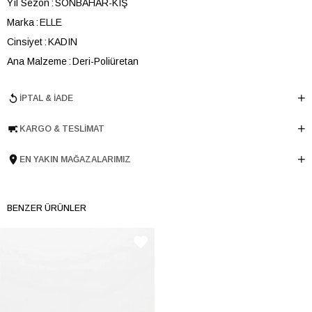
Yıl Sezon
SONBAHAR-KIŞ
Marka
ELLE
Cinsiyet
KADIN
Ana Malzeme
Deri-Poliüretan
Astar Malzemesi
Tekstil
İPTAL & İADE
En
36 cm
Boy
30 cm
KARGO & TESLIMAT
Derinlik
15 cm
Ürün Cinsi
Omuz Çantası
EN YAKIN MAĞAZALARIMIZ
Menşei
TURKIYE
Ürün Grubu
CANTA
BENZER ÜRÜNLER
İnternet Kategorisi
Omuz Çantası