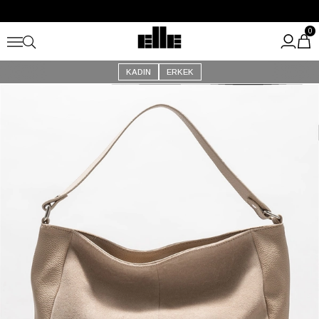
Büyük Yaz İndirimi Başladı!
Kargo Ücretsiz!
0
KADIN
ERKEK