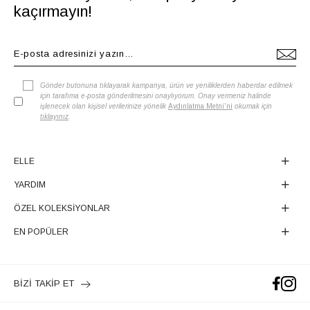
kaçırmayın!
Gönder butonuna tıklayarak kampanya, ürün ve yeniliklerden haberdar edilmek
için tarafıma e-posta gönderilmesini onaylıyorum. Onay vermeniz halinde
işlenecek olan kişisel verilerinize yönelik
Aydınlatma Metni'ni
okumak için
tıklayınız
.
ELLE
YARDIM
ÖZEL KOLEKSİYONLAR
EN POPÜLER
BİZİ TAKİP ET