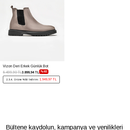
Vizon Deri Erkek Günlük Bot
%40
6.499,90 TL
3.899,94 TL
1.949,97 TL
2.3.4. Ürüne %50 İndirim:
Bültene kaydolun, kampanya ve yenilikleri