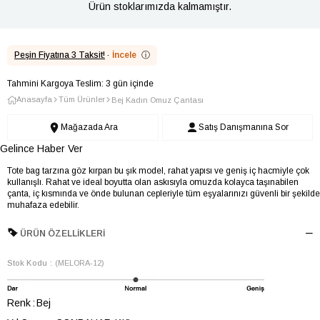
Ürün stoklarımızda kalmamıştır.
Peşin Fiyatına 3 Taksit!
·
İncele
ⓘ
Tahmini Kargoya Teslim: 3 gün içinde
Anasayfa
Tüm Ürünler
Bej Kadın Omuz Çantası
Mağazada Ara
Satış Danışmanına Sor
Gelince Haber Ver
Tote bag tarzına göz kırpan bu şık model, rahat yapısı ve geniş iç hacmiyle çok
kullanışlı. Rahat ve ideal boyutta olan askısıyla omuzda kolayca taşınabilen
çanta, iç kısmında ve önde bulunan cepleriyle tüm eşyalarınızı güvenli bir şekilde
muhafaza edebilir.
ÜRÜN ÖZELLIKLERI
Stok Kodu
(MELORA-12)
Renk
Bej