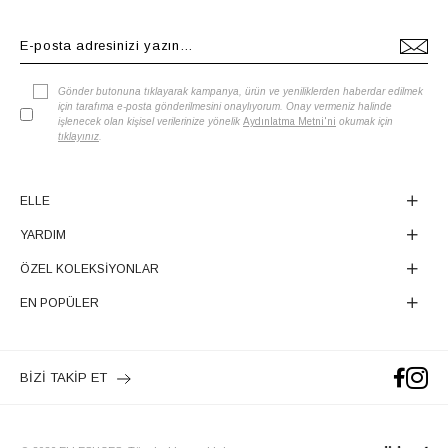
Gönder butonuna tıklayarak kampanya, ürün ve yeniliklerden haberdar edilmek
için tarafıma e-posta gönderilmesini onaylıyorum. Onay vermeniz halinde
işlenecek olan kişisel verilerinize yönelik
Aydınlatma Metni'ni
okumak için
tıklayınız
.
ELLE
YARDIM
ÖZEL KOLEKSİYONLAR
EN POPÜLER
BİZİ TAKİP ET