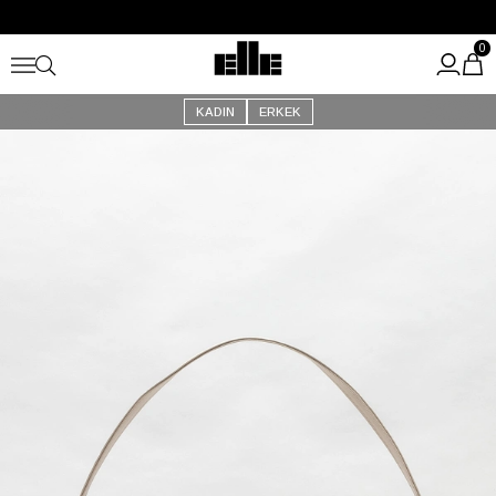
Büyük Yaz İndirimi Başladı!
Kargo Ücretsiz!
0
KADIN
ERKEK