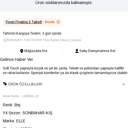
Ürün stoklarımızda kalmamıştır.
Peşin Fiyatına 3 Taksit!
·
İncele
ⓘ
Tahmini Kargoya Teslim: 3 gün içinde
Anasayfa
Tüm Ürünler
Bej Kadın Omuz Çantası
Mağazada Ara
Satış Danışmanına Sor
Gelince Haber Ver
Soft Touch yapısıyla küçük ve şık bir çanta. Tekstil ve poliüretan yapısıyla hafiftir
ve rahat kullanılır. Spor/şık kombinler ya da klasik çizgilerin tamamlayıcısı olabilir.
ÜRÜN ÖZELLIKLERI
Stok Kodu
(JANKA-12)
Renk
Bej
Yıl Sezon
SONBAHAR-KIŞ
Marka
ELLE