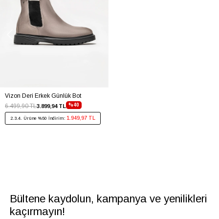
Vizon Deri Erkek Günlük Bot
%40
6.499,90 TL
3.899,94 TL
1.949,97 TL
2.3.4. Ürüne %50 İndirim:
Bültene kaydolun, kampanya ve yenilikleri
kaçırmayın!