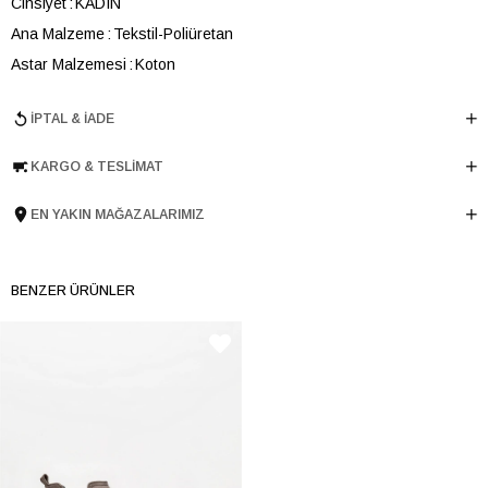
Cinsiyet
KADIN
Ana Malzeme
Tekstil-Poliüretan
Astar Malzemesi
Koton
En
29 cm
İPTAL & İADE
Boy
14 cm
Derinlik
6 cm
KARGO & TESLIMAT
Ürün Cinsi
Omuz Çantası
EN YAKIN MAĞAZALARIMIZ
Tema
Soft Touch
Menşei
TURKIYE
Ürün Grubu
CANTA
BENZER ÜRÜNLER
İnternet Kategorisi
Omuz Çantası