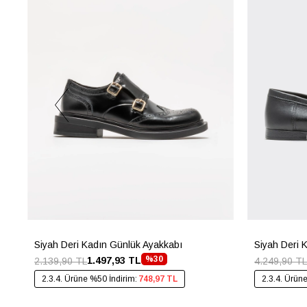
Siyah Deri Kadın Günlük Ayakkabı
Siyah Deri 
%30
1.497,93 TL
2.139,90 TL
4.249,90 TL
2.3.4. Ürüne %50 İndirim:
748,97 TL
2.3.4. Ürün