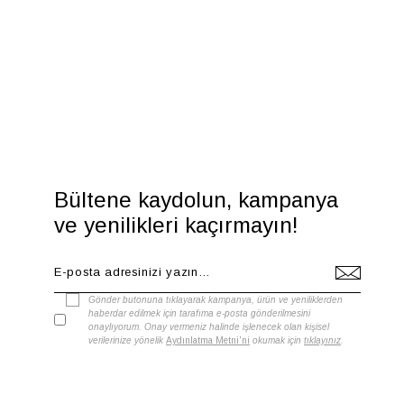
Bültene kaydolun, kampanya
ve yenilikleri kaçırmayın!
Gönder butonuna tıklayarak kampanya, ürün ve yeniliklerden
haberdar edilmek için tarafıma e-posta gönderilmesini
onaylıyorum. Onay vermeniz halinde işlenecek olan kişisel
verilerinize yönelik
Aydınlatma Metni'ni
okumak için
tıklayınız
.