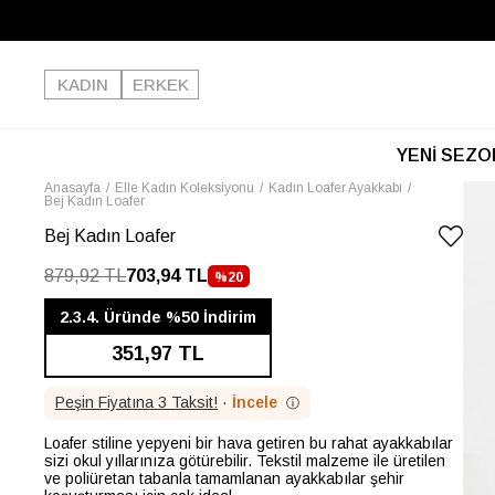
KADIN
ERKEK
YENİ SEZO
Anasayfa
Elle Kadın Koleksiyonu
Kadın Loafer Ayakkabı
Bej Kadın Loafer
Bej Kadın Loafer
879,92 TL
703,94 TL
%
20
İNDIRIM
2.3.4. Üründe %50 İndirim
351,97 TL
Peşin Fiyatına 3 Taksit!
·
İncele
ⓘ
Loafer stiline yepyeni bir hava getiren bu rahat ayakkabılar
sizi okul yıllarınıza götürebilir. Tekstil malzeme ile üretilen
ve poliüretan tabanla tamamlanan ayakkabılar şehir