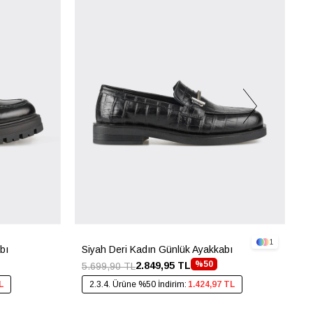
1
bı
Siyah Deri Kadın Günlük Ayakkabı
S
%50
2.849,95 TL
5.699,90 TL
4
L
2.3.4. Ürüne %50 İndirim:
1.424,97 TL