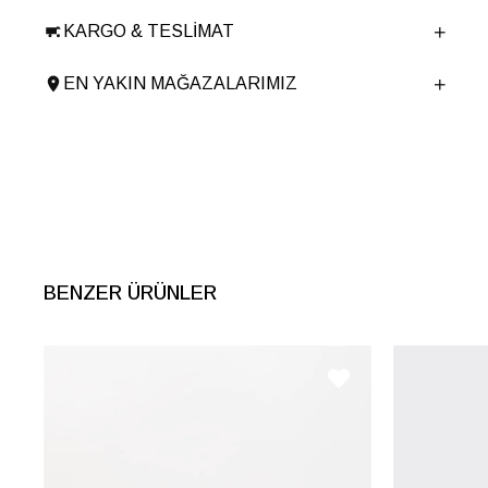
Taban Malzemesi
Poliüretan
KARGO & TESLIMAT
Ürün Cinsi
Loafer
Taban Yüksekliği
5 cm
EN YAKIN MAĞAZALARIMIZ
Menşei
TURKIYE
Ürün Grubu
AYAKKABI
İnternet Kategorisi
Babet/Loafer
BENZER ÜRÜNLER