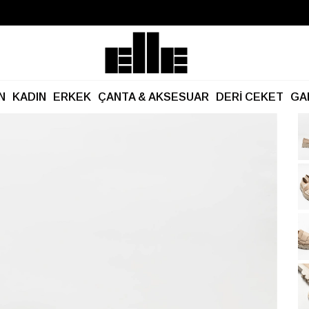
Büyük Yaz İndirimi Başladı!
Kargo Ücretsiz!
N
KADIN
ERKEK
ÇANTA & AKSESUAR
DERİ CEKET
GA