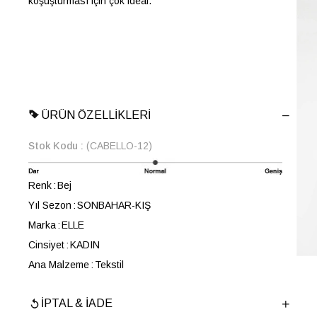
koşuşturması için çok ideal.
ÜRÜN ÖZELLIKLERI
Stok Kodu
(CABELLO-12)
Renk
Bej
Yıl Sezon
SONBAHAR-KIŞ
Marka
ELLE
Cinsiyet
KADIN
Ana Malzeme
Tekstil
Astar Malzemesi
Poliüretan
İPTAL & İADE
Topuk Boyu
5 cm