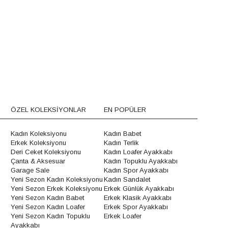
ÖZEL KOLEKSİYONLAR
EN POPÜLER
Kadın Koleksiyonu
Kadın Babet
Erkek Koleksiyonu
Kadın Terlik
Deri Ceket Koleksiyonu
Kadın Loafer Ayakkabı
Çanta & Aksesuar
Kadın Topuklu Ayakkabı
Garage Sale
Kadın Spor Ayakkabı
Yeni Sezon Kadın Koleksiyonu
Kadın Sandalet
Yeni Sezon Erkek Koleksiyonu
Erkek Günlük Ayakkabı
Yeni Sezon Kadın Babet
Erkek Klasik Ayakkabı
Yeni Sezon Kadın Loafer
Erkek Spor Ayakkabı
Yeni Sezon Kadın Topuklu
Erkek Loafer
Ayakkabı