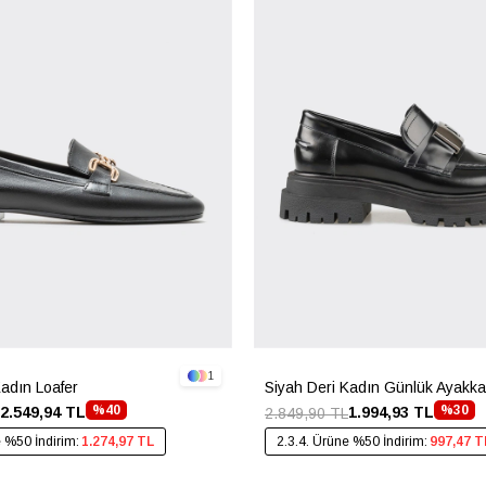
1
Kadın Loafer
Siyah Deri Kadın Günlük Ayakka
%40
%30
2.549,94 TL
1.994,93 TL
2.849,90 TL
e %50 İndirim:
1.274,97 TL
2.3.4. Ürüne %50 İndirim:
997,47 T