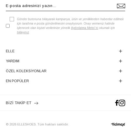
Gönder butonuna tıklayarak kampanya, ürün ve yeniliklerden haberdar edilmek
için tarafıma e-posta gönderilmesini onaylıyorum. Onay vermeniz halinde
işlenecek olan kişisel verilerinize yönelik
Aydınlatma Metni'ni
okumak için
tıklayınız
.
ELLE
YARDIM
ÖZEL KOLEKSİYONLAR
EN POPÜLER
BİZİ TAKİP ET
© 2026 ELLESHOES. Tüm hakları saklıdır.