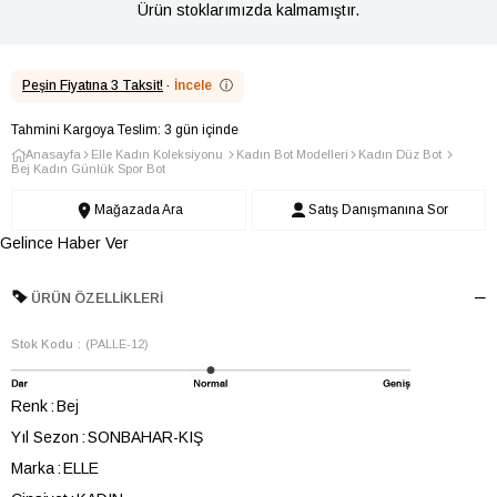
Ürün stoklarımızda kalmamıştır.
Peşin Fiyatına 3 Taksit!
·
İncele
ⓘ
Tahmini Kargoya Teslim: 3 gün içinde
Anasayfa
Elle Kadın Koleksiyonu
Kadın Bot Modelleri
Kadın Düz Bot
Bej Kadın Günlük Spor Bot
Mağazada Ara
Satış Danışmanına Sor
Gelince Haber Ver
ÜRÜN ÖZELLIKLERI
Stok Kodu
(PALLE-12)
Renk
Bej
Yıl Sezon
SONBAHAR-KIŞ
Marka
ELLE