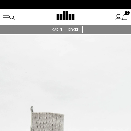
Büyük Yaz İndirimi Başladı!
Kargo Ücretsiz!
0
KADIN
ERKEK