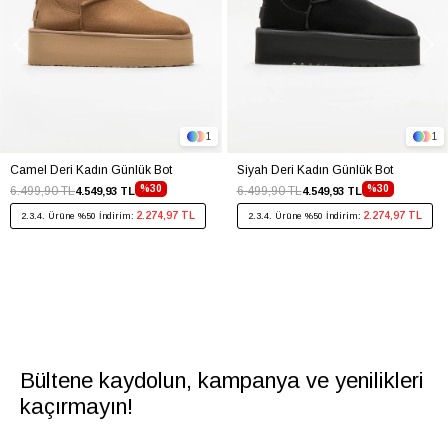
1
1
Camel Deri Kadın Günlük Bot
Siyah Deri Kadın Günlük Bot
%30
%30
6.499,90 TL
6.499,90 TL
4.549,93 TL
4.549,93 TL
2.274,97 TL
2.274,97 TL
2.3.4. Ürüne %50 İndirim:
2.3.4. Ürüne %50 İndirim:
Bültene kaydolun, kampanya ve yenilikleri
kaçırmayın!