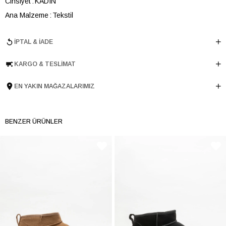
Cinsiyet
KADIN
Ana Malzeme
Tekstil
Astar Malzemesi
Tekstil
İPTAL & İADE
Topuk Boyu
4.5 cm
Taban Malzemesi
EVA
KARGO & TESLIMAT
Ürün Cinsi
Günlük Spor
Tema
Gamer
EN YAKIN MAĞAZALARIMIZ
Taban Yüksekliği
4.5 cm
Menşei
TURKIYE
BENZER ÜRÜNLER
Ürün Grubu
BOT