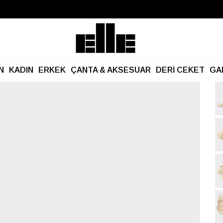
Büyük Yaz İndirimi Başladı!
Kargo Ücretsiz!
N
KADIN
ERKEK
ÇANTA & AKSESUAR
DERİ CEKET
GA