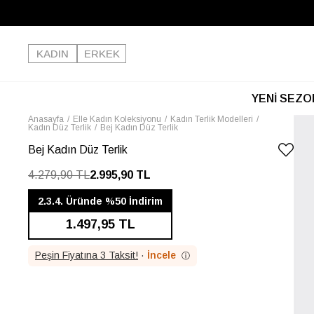
KADIN
ERKEK
YENİ SEZO
Anasayfa
Elle Kadın Koleksiyonu
Kadın Terlik Modelleri
Kadın Düz Terlik
Bej Kadın Düz Terlik
Bej Kadın Düz Terlik
4.279,90 TL
2.995,90 TL
2.3.4. Üründe %50 İndirim
1.497,95 TL
Peşin Fiyatına 3 Taksit!
·
İncele
ⓘ