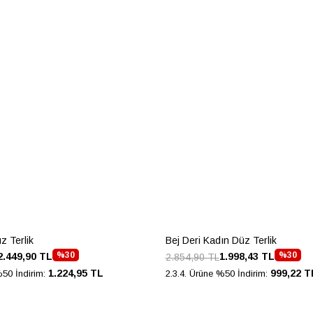
z Terlik
Bej Deri Kadın Düz Terlik
%30
%30
2.449,90 TL
1.998,43 TL
2.854,90 TL
1.224,95 TL
999,22 T
%50 İndirim:
2.3.4. Ürüne %50 İndirim: