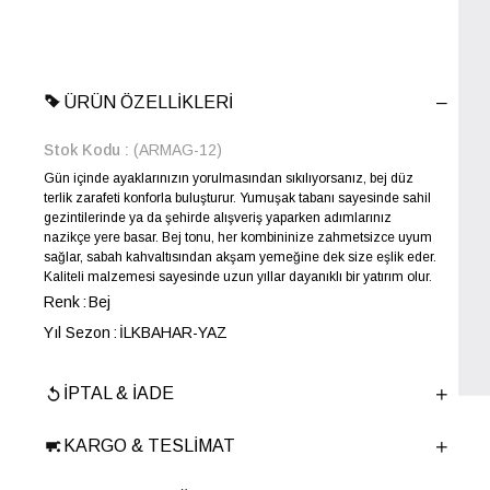
ÜRÜN ÖZELLIKLERI
Stok Kodu
(ARMAG-12)
Gün içinde ayaklarınızın yorulmasından sıkılıyorsanız, bej düz
terlik zarafeti konforla buluşturur. Yumuşak tabanı sayesinde sahil
gezintilerinde ya da şehirde alışveriş yaparken adımlarınız
nazikçe yere basar. Bej tonu, her kombininize zahmetsizce uyum
sağlar, sabah kahvaltısından akşam yemeğine dek size eşlik eder.
Kaliteli malzemesi sayesinde uzun yıllar dayanıklı bir yatırım olur.
Renk
Bej
Yıl Sezon
İLKBAHAR-YAZ
Marka
ELLE
İPTAL & İADE
Cinsiyet
KADIN
Ana Malzeme
Tekstil-Poliüretan
KARGO & TESLIMAT
Astar Malzemesi
Tekstil
Topuk Boyu
1.5 cm