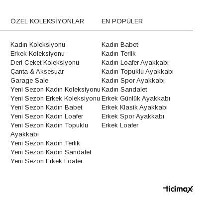
ÖZEL KOLEKSİYONLAR
EN POPÜLER
Kadın Koleksiyonu
Kadın Babet
Erkek Koleksiyonu
Kadın Terlik
Deri Ceket Koleksiyonu
Kadın Loafer Ayakkabı
Çanta & Aksesuar
Kadın Topuklu Ayakkabı
Garage Sale
Kadın Spor Ayakkabı
Yeni Sezon Kadın Koleksiyonu
Kadın Sandalet
Yeni Sezon Erkek Koleksiyonu
Erkek Günlük Ayakkabı
Yeni Sezon Kadın Babet
Erkek Klasik Ayakkabı
Yeni Sezon Kadın Loafer
Erkek Spor Ayakkabı
Yeni Sezon Kadın Topuklu
Erkek Loafer
Ayakkabı
Yeni Sezon Kadın Terlik
Yeni Sezon Kadın Sandalet
Yeni Sezon Erkek Loafer