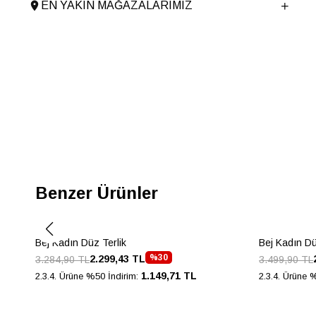
EN YAKIN MAĞAZALARIMIZ
Taban Malzemesi
TERMO
Ürün Cinsi
Fuspet
Taban Yüksekliği
1.5 cm
Menşei
TURKIYE
Ürün Grubu
TERLIK
Benzer Ürünler
Bej Kadın Düz Terlik
Bej Kadın Dü
%30
2.299,43 TL
3.284,90 TL
3.499,90 TL
1.149,71 TL
2.3.4. Ürüne %50 İndirim:
2.3.4. Ürüne 