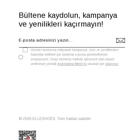
Bültene kaydolun, kampanya
ve yenilikleri kaçırmayın!
Gönder butonuna tıklayarak kampanya, ürün ve yeniliklerden
haberdar edilmek için tarafıma e-posta gönderilmesini
onaylıyorum. Onay vermeniz halinde işlenecek olan kişisel
verilerinize yönelik
Aydınlatma Metni'ni
okumak için
tıklayınız
.
© 2026 ELLESHOES. Tüm hakları saklıdır.