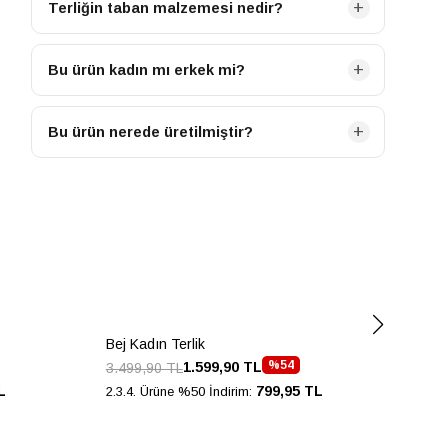
Terliğin taban malzemesi nedir?
Terliğimizin tabanı TERMO malzemeden üretilmiştir.
Bu ürün kadın mı erkek mi?
Bu ürün KADIN kategorisine ait bir modeldir.
Bu ürün nerede üretilmiştir?
Bu ürün TURKIYE menşeilidir.
Bej Kadın Terlik
Bej 
%54
1.599,90 TL
3.499,90 TL
2.7
L
799,95 TL
2.3.4. Ürüne %50 İndirim:
2.3.