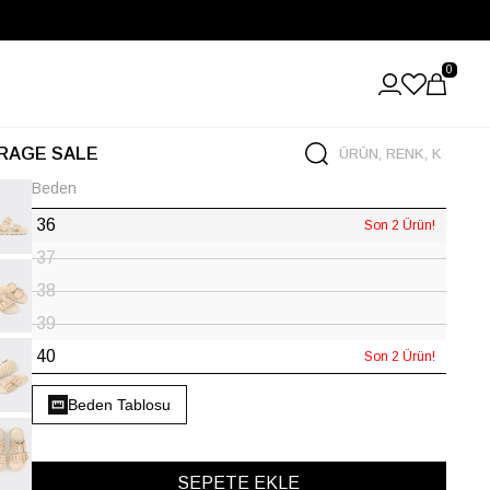
0
RAGE SALE
Beden
36
Son 2 Ürün!
37
38
39
40
Son 2 Ürün!
Beden Tablosu