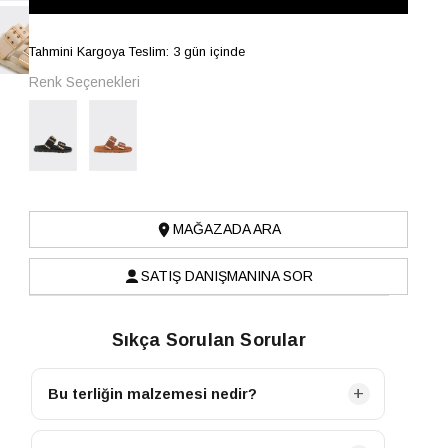
Tahmini Kargoya Teslim: 3 gün içinde
Renk Seçenekleri
MAĞAZADA ARA
SATIŞ DANIŞMANINA SOR
Sıkça Sorulan Sorular
Bu terliğin malzemesi nedir?
Terliğimizin ana malzemesi Tekstil-Poliüretan'dir.