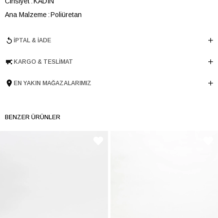
Cinsiyet
KADIN
Ana Malzeme
Poliüretan
Astar Malzemesi
Poliüretan
İPTAL & İADE
Topuk Boyu
1.5 cm
Taban Malzemesi
Microlight
KARGO & TESLIMAT
Ürün Cinsi
Düz
Tema
CRAFT
EN YAKIN MAĞAZALARIMIZ
Menşei
TURKIYE
Ürün Grubu
TERLIK
BENZER ÜRÜNLER