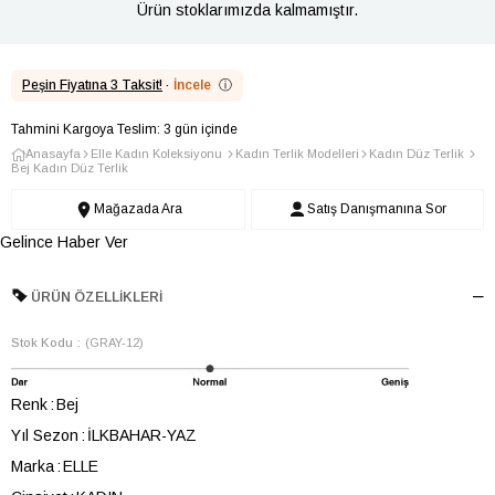
Ürün stoklarımızda kalmamıştır.
Peşin Fiyatına 3 Taksit!
·
İncele
ⓘ
Tahmini Kargoya Teslim: 3 gün içinde
Anasayfa
Elle Kadın Koleksiyonu
Kadın Terlik Modelleri
Kadın Düz Terlik
Bej Kadın Düz Terlik
Mağazada Ara
Satış Danışmanına Sor
Gelince Haber Ver
ÜRÜN ÖZELLIKLERI
Stok Kodu
(GRAY-12)
Renk
Bej
Yıl Sezon
İLKBAHAR-YAZ
Marka
ELLE