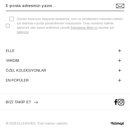
Gönder butonuna tıklayarak kampanya, ürün ve yeniliklerden haberdar edilmek
için tarafıma e-posta gönderilmesini onaylıyorum. Onay vermeniz halinde
işlenecek olan kişisel verilerinize yönelik
Aydınlatma Metni'ni
okumak için
tıklayınız
.
ELLE
YARDIM
ÖZEL KOLEKSİYONLAR
EN POPÜLER
BİZİ TAKİP ET
© 2026 ELLESHOES. Tüm hakları saklıdır.