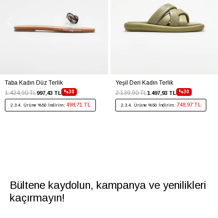
Taba Kadın Düz Terlik
Yeşil Deri Kadın Terlik
%30
%30
1.424,90 TL
2.139,90 TL
997,43 TL
1.497,93 TL
498,71 TL
748,97 TL
2.3.4. Ürüne %50 İndirim:
2.3.4. Ürüne %50 İndirim:
Bültene kaydolun, kampanya ve yenilikleri
kaçırmayın!