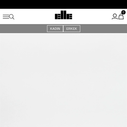
Büyük Yaz İndirimi Başladı!
Kargo Ücretsiz!
0
KADIN
ERKEK