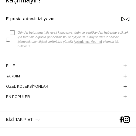
kaçırmayın!
Gönder butonuna tıklayarak kampanya, ürün ve yeniliklerden haberdar edilmek
için tarafıma e-posta gönderilmesini onaylıyorum. Onay vermeniz halinde
işlenecek olan kişisel verilerinize yönelik
Aydınlatma Metni'ni
okumak için
tıklayınız
.
ELLE
YARDIM
ÖZEL KOLEKSİYONLAR
EN POPÜLER
BİZİ TAKİP ET