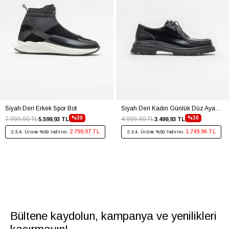
Siyah Deri Erkek Spor Bot
Siyah Deri Kadın Günlük Düz Ayakkabı
%30
%30
7.999,90 TL
4.999,90 TL
5.599,93 TL
3.499,93 TL
2.799,97 TL
1.749,96 TL
2.3.4. Ürüne %50 İndirim:
2.3.4. Ürüne %50 İndirim:
Bültene kaydolun, kampanya ve yenilikleri