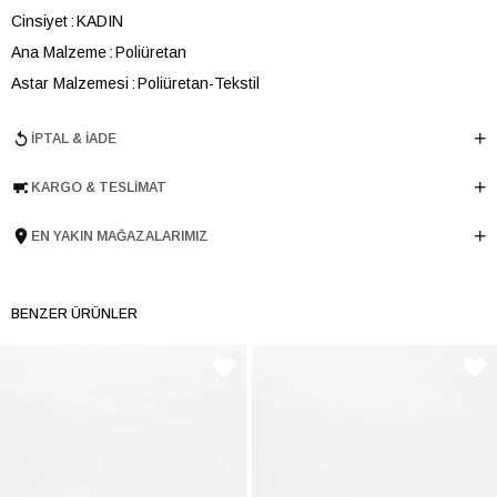
Cinsiyet
KADIN
Ana Malzeme
Poliüretan
Astar Malzemesi
Poliüretan-Tekstil
En
22 cm
İPTAL & İADE
Boy
12 cm
Derinlik
2 cm
KARGO & TESLIMAT
Ürün Cinsi
Cüzdan
EN YAKIN MAĞAZALARIMIZ
Tema
Exotic
Menşei
TURKIYE
Ürün Grubu
CUZDAN
BENZER ÜRÜNLER