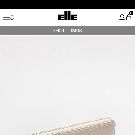
Büyük Yaz İndirimi Başladı!
Kargo Ücretsiz!
0
KADIN
ERKEK