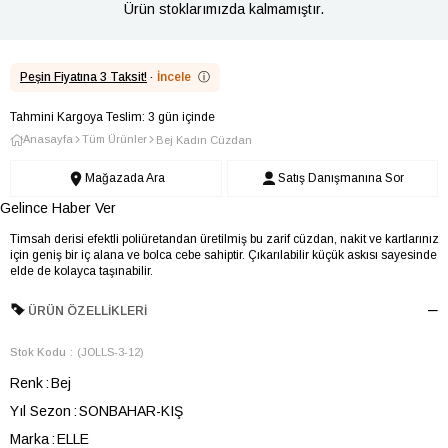
Ürün stoklarımızda kalmamıştır.
Peşin Fiyatına 3 Taksit!
·
İncele
ⓘ
Tahmini Kargoya Teslim: 3 gün içinde
Anasayfa
Tüm Ürünler
Bej Kadın Cüzdan
Mağazada Ara
Satış Danışmanına Sor
Gelince Haber Ver
Timsah derisi efektli poliüretandan üretilmiş bu zarif cüzdan, nakit ve kartlarınız
için geniş bir iç alana ve bolca cebe sahiptir. Çıkarılabilir küçük askısı sayesinde
elde de kolayca taşınabilir.
ÜRÜN ÖZELLIKLERI
Stok Kodu
(JOLLS-3-12)
Renk
Bej
Yıl Sezon
SONBAHAR-KIŞ
Marka
ELLE