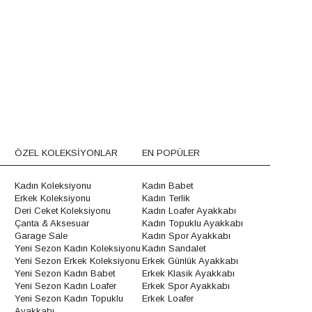
ÖZEL KOLEKSİYONLAR
EN POPÜLER
Kadın Koleksiyonu
Kadın Babet
Erkek Koleksiyonu
Kadın Terlik
Deri Ceket Koleksiyonu
Kadın Loafer Ayakkabı
Çanta & Aksesuar
Kadın Topuklu Ayakkabı
Garage Sale
Kadın Spor Ayakkabı
Yeni Sezon Kadın Koleksiyonu
Kadın Sandalet
Yeni Sezon Erkek Koleksiyonu
Erkek Günlük Ayakkabı
Yeni Sezon Kadın Babet
Erkek Klasik Ayakkabı
Yeni Sezon Kadın Loafer
Erkek Spor Ayakkabı
Yeni Sezon Kadın Topuklu
Erkek Loafer
Ayakkabı