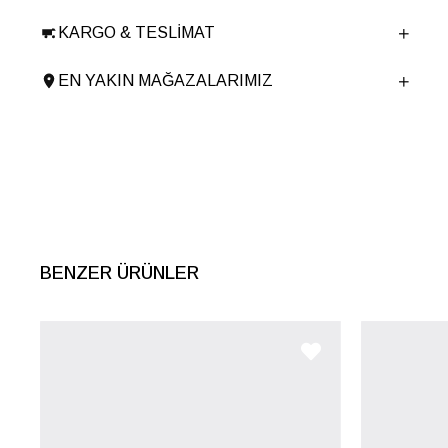
Taban Malzemesi
Microlight
KARGO & TESLIMAT
Ürün Cinsi
Babet
Menşei
TURKIYE
EN YAKIN MAĞAZALARIMIZ
Ürün Grubu
AYAKKABI
İnternet Kategorisi
Babet/Loafer
BENZER ÜRÜNLER