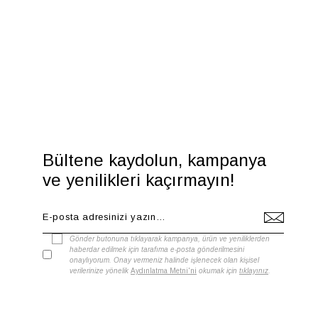
Bültene kaydolun, kampanya
ve yenilikleri kaçırmayın!
Gönder butonuna tıklayarak kampanya, ürün ve yeniliklerden
haberdar edilmek için tarafıma e-posta gönderilmesini
onaylıyorum. Onay vermeniz halinde işlenecek olan kişisel
verilerinize yönelik
Aydınlatma Metni'ni
okumak için
tıklayınız
.