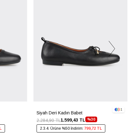
1
Siyah Deri Kadın Babet
N
%30
1.599,43 TL
2.284,90 TL
2
L
2.3.4. Ürüne %50 İndirim:
799,72 TL