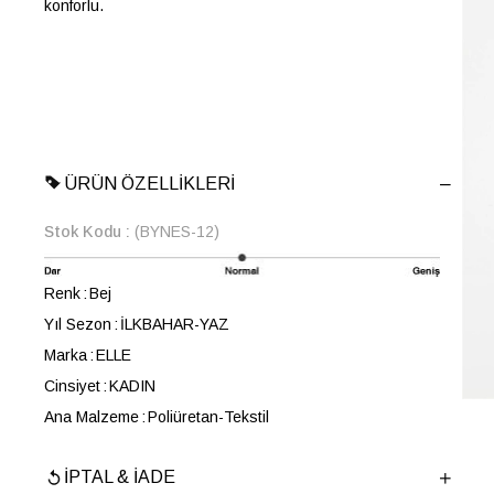
konforlu.
ÜRÜN ÖZELLIKLERI
Stok Kodu
(BYNES-12)
Renk
Bej
Yıl Sezon
İLKBAHAR-YAZ
Marka
ELLE
Cinsiyet
KADIN
Ana Malzeme
Poliüretan-Tekstil
Astar Malzemesi
Poliüretan
İPTAL & İADE
Topuk Boyu
1.5 cm