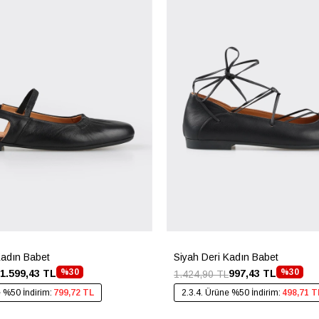
Kadın Babet
Siyah Deri Kadın Babet
%30
%30
1.599,43 TL
997,43 TL
1.424,90 TL
e %50 İndirim:
799,72 TL
2.3.4. Ürüne %50 İndirim:
498,71 T