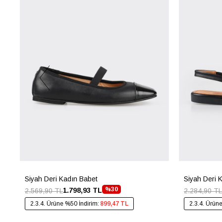
Siyah Deri Kadın Babet
Siyah Deri 
%30
1.798,93 TL
2.569,90 TL
2.284,90 TL
2.3.4. Ürüne %50 İndirim:
899,47 TL
2.3.4. Ürün