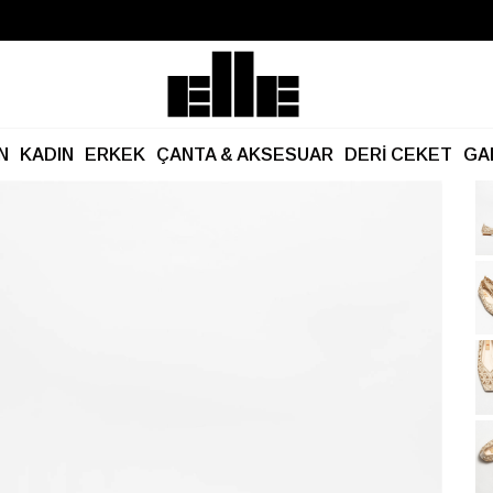
Büyük Yaz İndirimi Başladı!
Kargo Ücretsiz!
N
KADIN
ERKEK
ÇANTA & AKSESUAR
DERİ CEKET
GA