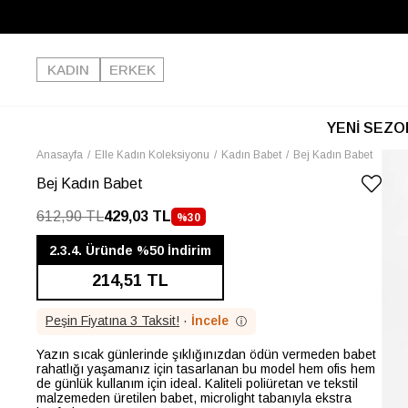
KADIN
ERKEK
YENİ SEZO
Anasayfa
Elle Kadın Koleksiyonu
Kadın Babet
Bej Kadın Babet
Bej Kadın Babet
612,90 TL
429,03 TL
%
30
İNDIRIM
2.3.4. Üründe %50 İndirim
214,51 TL
Peşin Fiyatına 3 Taksit!
·
İncele
ⓘ
Yazın sıcak günlerinde şıklığınızdan ödün vermeden babet
rahatlığı yaşamanız için tasarlanan bu model hem ofis hem
de günlük kullanım için ideal. Kaliteli poliüretan ve tekstil
malzemeden üretilen babet, microlight tabanıyla ekstra