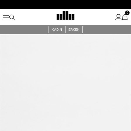
Büyük Yaz İndirimi Başladı!
Kargo Ücretsiz!
0
KADIN
ERKEK