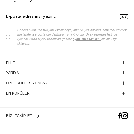
Gönder butonuna tıklayarak kampanya, ürün ve yeniliklerden haberdar edilmek
için tarafıma e-posta gönderilmesini onaylıyorum. Onay vermeniz halinde
işlenecek olan kişisel verilerinize yönelik
Aydınlatma Metni'ni
okumak için
tıklayınız
.
ELLE
YARDIM
ÖZEL KOLEKSİYONLAR
EN POPÜLER
BİZİ TAKİP ET