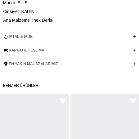
Marka
ELLE
Cinsiyet
KADIN
Ana Malzeme
İnek Derisi
Astar Malzemesi
İnek Derisi
İPTAL & İADE
Topuk Boyu
8 cm
Taban Malzemesi
Microlight
KARGO & TESLIMAT
Ürün Cinsi
Günlük Topuklu
Menşei
TURKIYE
EN YAKIN MAĞAZALARIMIZ
Ürün Grubu
TERLIK
BENZER ÜRÜNLER