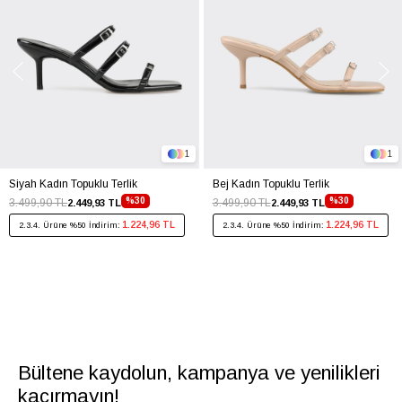
1
1
Siyah Kadın Topuklu Terlik
Bej Kadın Topuklu Terlik
%30
%30
3.499,90 TL
3.499,90 TL
2.449,93 TL
2.449,93 TL
1.224,96 TL
1.224,96 TL
2.3.4. Ürüne %50 İndirim:
2.3.4. Ürüne %50 İndirim:
Bültene kaydolun, kampanya ve yenilikleri
kaçırmayın!