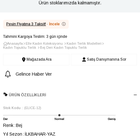
Ürün stoklarımızda kalmamıştır.
Peşin Fiyatına 3 Taksit!
·
İncele
ⓘ
Tahmini Kargoya Teslim: 3 gün içinde
Anasayfa
Elle Kadın Koleksiyonu
Kadın Terlik Modelleri
Kadın Topuklu Terlik
Bej Deri Kadın Topuklu Terlik
Mağazada Ara
Satış Danışmanına Sor
Gelince Haber Ver
ÜRÜN ÖZELLIKLERI
Stok Kodu
(ELICE-12)
Renk
Bej
Yıl Sezon
İLKBAHAR-YAZ