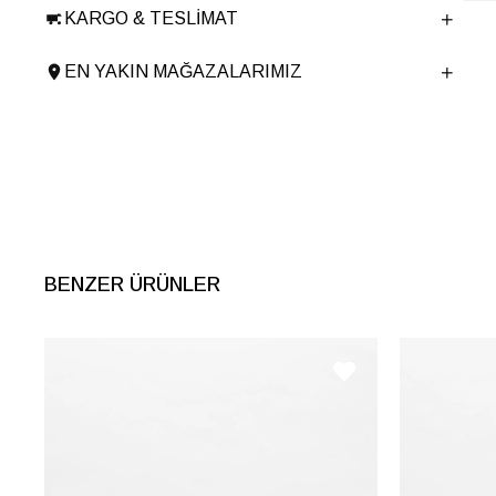
KARGO & TESLIMAT
Ürün Cinsi
Klasik Orta Topuk
Menşei
TURKIYE
EN YAKIN MAĞAZALARIMIZ
Ürün Grubu
BOT
BENZER ÜRÜNLER