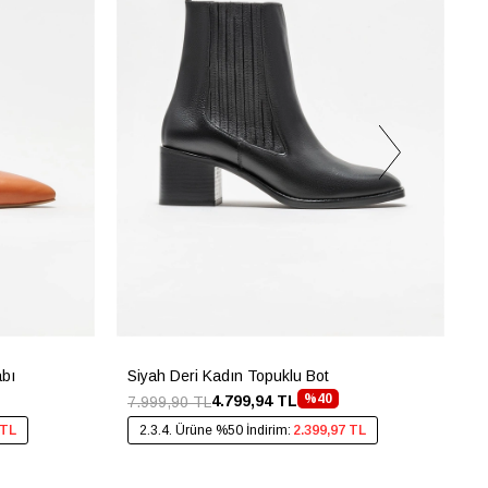
abı
Siyah Deri Kadın Topuklu Bot
G
%40
4.799,94 TL
7.999,90 TL
4
 TL
2.3.4. Ürüne %50 İndirim:
2.399,97 TL