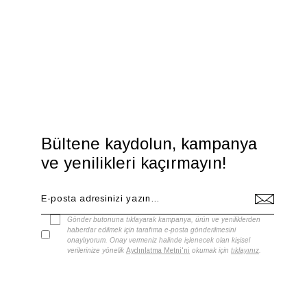
Bültene kaydolun, kampanya
ve yenilikleri kaçırmayın!
Gönder butonuna tıklayarak kampanya, ürün ve yeniliklerden
haberdar edilmek için tarafıma e-posta gönderilmesini
onaylıyorum. Onay vermeniz halinde işlenecek olan kişisel
verilerinize yönelik
Aydınlatma Metni'ni
okumak için
tıklayınız
.