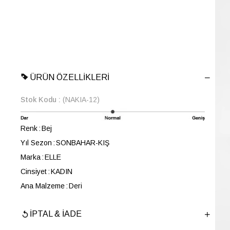
ÜRÜN ÖZELLIKLERI
Stok Kodu
(NAKIA-12)
Renk
Bej
Yıl Sezon
SONBAHAR-KIŞ
Marka
ELLE
Cinsiyet
KADIN
Ana Malzeme
Deri
Astar Malzemesi
Sıcak Astar
İPTAL & İADE
Topuk Boyu
4,5 cm
Taban Malzemesi
TERMO