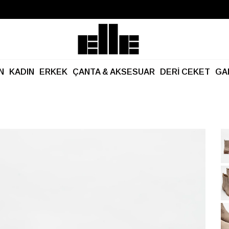
Büyük Yaz İndirimi Başladı!
Kargo Ücretsiz!
N
KADIN
ERKEK
ÇANTA & AKSESUAR
DERİ CEKET
GA