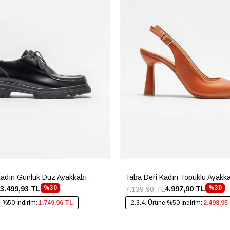
Kadın Günlük Düz Ayakkabı
Taba Deri Kadın Topuklu Ayakk
%30
%30
3.499,93 TL
4.997,90 TL
7.139,90 TL
e %50 İndirim:
1.749,96 TL
2.3.4. Ürüne %50 İndirim:
2.498,95