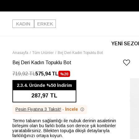
KADIN
ERKEK
YENİ SEZO
Anasayfa
Tüm Ürünler
Bej Deri Kadın Topuklu Bot
Bej Deri Kadın Topuklu Bot
719,92 TL
575,94 TL
%
20
İNDIRIM
2.3.4. Üründe %50 İndirim
287,97 TL
Peşin Fiyatına 3 Taksit!
·
İncele
ⓘ
Termo tabanın sağlamlığı ile nubuk derinin asaletinin
birleşimi olan bu farklı botla son derece şık kombinler
yaratabilirsiniz. Bilekten topuğa dikişli detaylarıyla
farklılığınızı ortaya koyun.