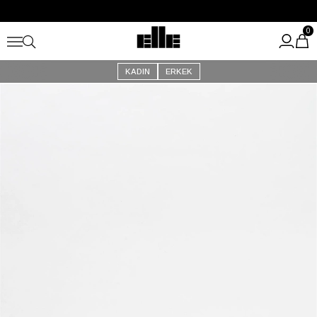
Büyük Yaz İndirimi Başladı!
Kargo Ücretsiz!
0
KADIN
ERKEK