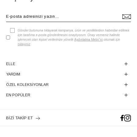
Gönder butonuna tıklayarak kampanya, ürün ve yeniliklerden haberdar edilmek
için tarafıma e-posta gönderilmesini onaylıyorum. Onay vermeniz halinde
işlenecek olan kişisel verilerinize yönelik
Aydınlatma Metni'ni
okumak için
tıklayınız
.
ELLE
YARDIM
ÖZEL KOLEKSİYONLAR
EN POPÜLER
BİZİ TAKİP ET