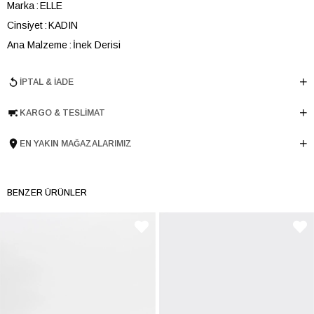
Marka
ELLE
Cinsiyet
KADIN
Ana Malzeme
İnek Derisi
Astar Malzemesi
İnek Derisi
İPTAL & İADE
Topuk Boyu
3 cm
Taban Malzemesi
TERMO
KARGO & TESLIMAT
Ürün Cinsi
Spor
Taban Yüksekliği
3 cm
EN YAKIN MAĞAZALARIMIZ
Menşei
TURKIYE
Ürün Grubu
TERLIK
BENZER ÜRÜNLER
İnternet Kategorisi
Spor Ayakkabı