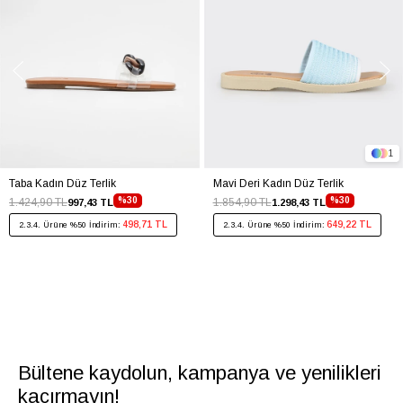
1
Taba Kadın Düz Terlik
Mavi Deri Kadın Düz Terlik
%30
%30
1.424,90 TL
1.854,90 TL
997,43 TL
1.298,43 TL
498,71 TL
649,22 TL
2.3.4. Ürüne %50 İndirim:
2.3.4. Ürüne %50 İndirim:
Bültene kaydolun, kampanya ve yenilikleri
kaçırmayın!