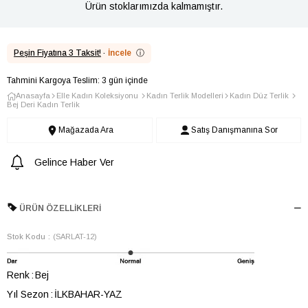
Ürün stoklarımızda kalmamıştır.
Peşin Fiyatına 3 Taksit!
·
İncele
ⓘ
Tahmini Kargoya Teslim: 3 gün içinde
Anasayfa
Elle Kadın Koleksiyonu
Kadın Terlik Modelleri
Kadın Düz Terlik
Bej Deri Kadın Terlik
Mağazada Ara
Satış Danışmanına Sor
Gelince Haber Ver
ÜRÜN ÖZELLIKLERI
Stok Kodu
(SARLAT-12)
Renk
Bej
Yıl Sezon
İLKBAHAR-YAZ