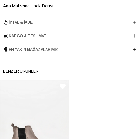
Ana Malzeme
İnek Derisi
Astar Malzemesi
Koyun Derisi
İPTAL & İADE
Topuk Boyu
6 cm
Taban Malzemesi
Microlight
KARGO & TESLIMAT
Ürün Cinsi
Stıletto
Tema
Minimal
EN YAKIN MAĞAZALARIMIZ
Menşei
TURKIYE
Ürün Grubu
AYAKKABI
BENZER ÜRÜNLER