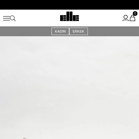
Büyük Yaz İndirimi Başladı!
Kargo Ücretsiz!
0
KADIN
ERKEK