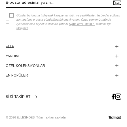
Gönder butonuna tıklayarak kampanya, ürün ve yeniliklerden haberdar edilmek
için tarafıma e-posta gönderilmesini onaylıyorum. Onay vermeniz halinde
işlenecek olan kişisel verilerinize yönelik
Aydınlatma Metni'ni
okumak için
tıklayınız
.
ELLE
YARDIM
ÖZEL KOLEKSİYONLAR
EN POPÜLER
BİZİ TAKİP ET
© 2026 ELLESHOES. Tüm hakları saklıdır.