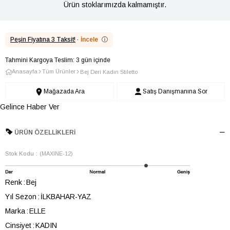
Ürün stoklarımızda kalmamıştır.
Peşin Fiyatına 3 Taksit!
·
İncele
ⓘ
Tahmini Kargoya Teslim: 3 gün içinde
Anasayfa
Tüm Ürünler
Bej Deri Kadın Stiletto
Mağazada Ara
Satış Danışmanına Sor
Gelince Haber Ver
ÜRÜN ÖZELLIKLERI
Stok Kodu
(MAXINE-12)
Renk
Bej
Yıl Sezon
İLKBAHAR-YAZ
Marka
ELLE
Cinsiyet
KADIN