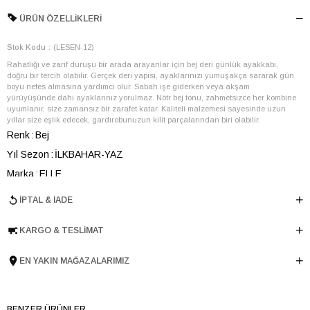
ÜRÜN ÖZELLIKLERI
Stok Kodu
(LESEN-12)
Rahatlığı ve zarif duruşu bir arada arayanlar için bej deri günlük ayakkabı,
doğru bir tercih olabilir. Gerçek deri yapısı, ayaklarınızı yumuşakça sararak gün
boyu nefes almasına yardımcı olur. Sabah işe giderken veya akşam
yürüyüşünde dahi ayaklarınız yorulmaz. Nötr bej tonu, zahmetsizce her kombine
uyumlanır, size zamansız bir zarafet katar. Kaliteli malzemesi sayesinde uzun
yıllar size eşlik edecek, gardırobunuzun kilit parçalarından biri olabilir.
Renk
Bej
Yıl Sezon
İLKBAHAR-YAZ
Marka
ELLE
Cinsiyet
KADIN
İPTAL & İADE
Ana Malzeme
İnek Derisi
KARGO & TESLIMAT
Astar Malzemesi
İnek Derisi
Topuk Boyu
0.5 cm
EN YAKIN MAĞAZALARIMIZ
Taban Malzemesi
Kauçuk
Ürün Cinsi
Driver
Menşei
TURKIYE
BENZER ÜRÜNLER