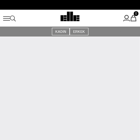
Büyük Yaz İndirimi Başladı!
Kargo Ücretsiz!
0
KADIN
ERKEK