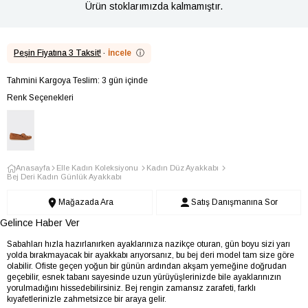
Ürün stoklarımızda kalmamıştır.
Peşin Fiyatına 3 Taksit!
·
İncele
ⓘ
Tahmini Kargoya Teslim: 3 gün içinde
Renk Seçenekleri
Anasayfa
Elle Kadın Koleksiyonu
Kadın Düz Ayakkabı
Bej Deri Kadın Günlük Ayakkabı
Mağazada Ara
Satış Danışmanına Sor
Gelince Haber Ver
Sabahları hızla hazırlanırken ayaklarınıza nazikçe oturan, gün boyu sizi yarı
yolda bırakmayacak bir ayakkabı arıyorsanız, bu bej deri model tam size göre
olabilir. Ofiste geçen yoğun bir günün ardından akşam yemeğine doğrudan
geçebilir, esnek tabanı sayesinde uzun yürüyüşlerinizde bile ayaklarınızın
yorulmadığını hissedebilirsiniz. Bej rengin zamansız zarafeti, farklı
kıyafetlerinizle zahmetsizce bir araya gelir.