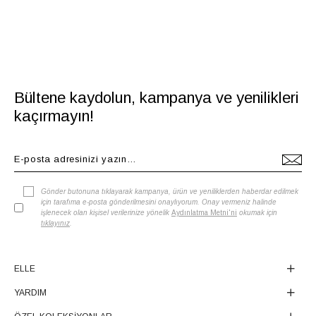
Bültene kaydolun, kampanya ve yenilikleri
kaçırmayın!
Gönder butonuna tıklayarak kampanya, ürün ve yeniliklerden haberdar edilmek
için tarafıma e-posta gönderilmesini onaylıyorum. Onay vermeniz halinde
işlenecek olan kişisel verilerinize yönelik
Aydınlatma Metni'ni
okumak için
tıklayınız
.
ELLE
YARDIM