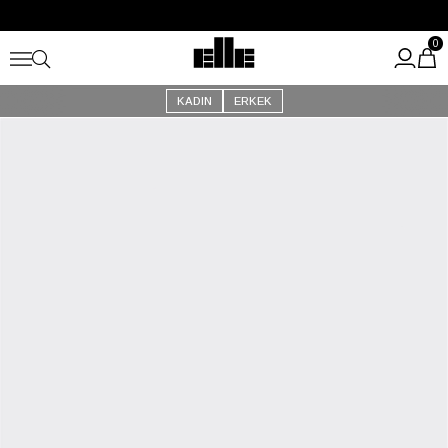
Büyük Yaz İndirimi Başladı!
Kargo Ücretsiz!
0
KADIN
ERKEK