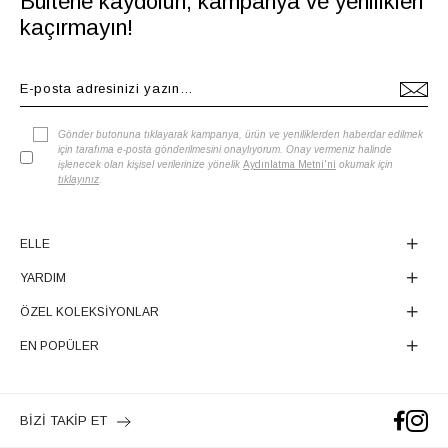
Bültene kaydolun, kampanya ve yenilikleri
kaçırmayın!
Gönder butonuna tıklayarak kampanya, ürün ve yeniliklerden haberdar edilmek
için tarafıma e-posta gönderilmesini onaylıyorum. Onay vermeniz halinde
işlenecek olan kişisel verilerinize yönelik
Aydınlatma Metni'ni
okumak için
tıklayınız
.
ELLE
YARDIM
ÖZEL KOLEKSİYONLAR
EN POPÜLER
BİZİ TAKİP ET