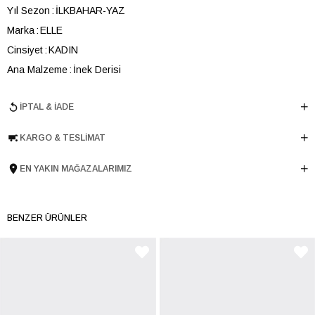
Yıl Sezon
İLKBAHAR-YAZ
Marka
ELLE
Cinsiyet
KADIN
Ana Malzeme
İnek Derisi
Astar Malzemesi
İnek Derisi
İPTAL & İADE
Topuk Boyu
2 cm
Taban Malzemesi
TERMO
KARGO & TESLIMAT
Ürün Cinsi
Düz
Menşei
TURKIYE
EN YAKIN MAĞAZALARIMIZ
Ürün Grubu
AYAKKABI
BENZER ÜRÜNLER