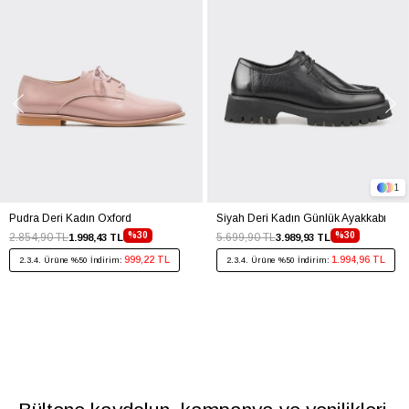
1
Pudra Deri Kadın Oxford
Siyah Deri Kadın Günlük Ayakkabı
%30
%30
2.854,90 TL
5.699,90 TL
1.998,43 TL
3.989,93 TL
999,22 TL
1.994,96 TL
2.3.4. Ürüne %50 İndirim:
2.3.4. Ürüne %50 İndirim: