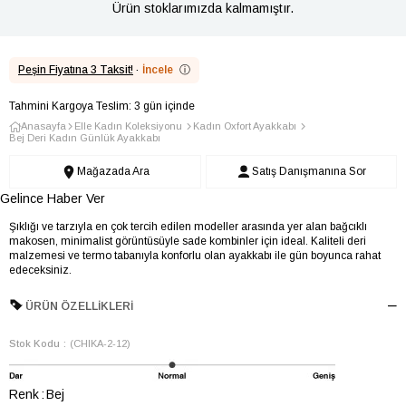
Ürün stoklarımızda kalmamıştır.
Peşin Fiyatına 3 Taksit!
·
İncele
ⓘ
Tahmini Kargoya Teslim: 3 gün içinde
Anasayfa
Elle Kadın Koleksiyonu
Kadın Oxfort Ayakkabı
Bej Deri Kadın Günlük Ayakkabı
Mağazada Ara
Satış Danışmanına Sor
Gelince Haber Ver
Şıklığı ve tarzıyla en çok tercih edilen modeller arasında yer alan bağcıklı
makosen, minimalist görüntüsüyle sade kombinler için ideal. Kaliteli deri
malzemesi ve termo tabanıyla konforlu olan ayakkabı ile gün boyunca rahat
edeceksiniz.
ÜRÜN ÖZELLIKLERI
Stok Kodu
(CHIKA-2-12)
Renk
Bej