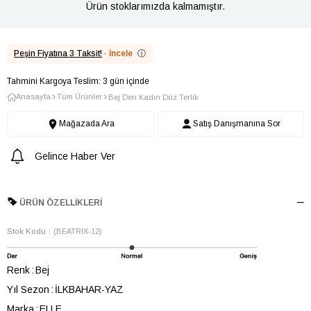
Ürün stoklarımızda kalmamıştır.
Peşin Fiyatına 3 Taksit!
·
İncele
ⓘ
Tahmini Kargoya Teslim: 3 gün içinde
Anasayfa
Tüm Ürünler
Bej Deri Kadın Düz Terlik
Mağazada Ara
Satış Danışmanına Sor
Gelince Haber Ver
ÜRÜN ÖZELLIKLERI
Stok Kodu
(BEATRIX-12)
Renk
Bej
Yıl Sezon
İLKBAHAR-YAZ
Marka
ELLE