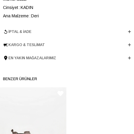
Cinsiyet
KADIN
Ana Malzeme
Deri
Astar Malzemesi
Deri
İPTAL & İADE
Topuk Boyu
1.5 cm
Taban Malzemesi
TPU
KARGO & TESLIMAT
Ürün Cinsi
Sabo
Tema
Chaining
EN YAKIN MAĞAZALARIMIZ
Menşei
TURKIYE
Ürün Grubu
TERLIK
BENZER ÜRÜNLER