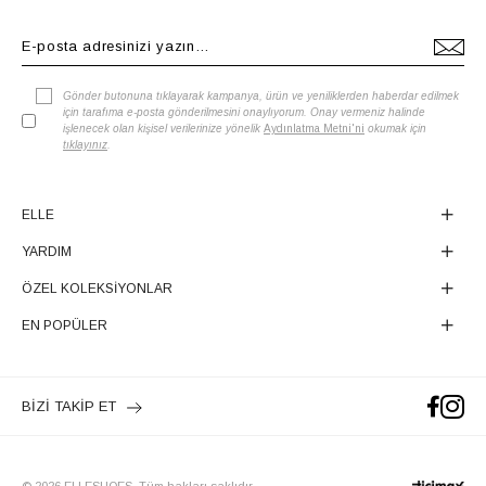
Gönder butonuna tıklayarak kampanya, ürün ve yeniliklerden haberdar edilmek
için tarafıma e-posta gönderilmesini onaylıyorum. Onay vermeniz halinde
işlenecek olan kişisel verilerinize yönelik
Aydınlatma Metni'ni
okumak için
tıklayınız
.
ELLE
YARDIM
ÖZEL KOLEKSİYONLAR
EN POPÜLER
BİZİ TAKİP ET