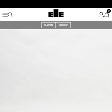
Büyük Yaz İndirimi Başladı!
Kargo Ücretsiz!
0
KADIN
ERKEK